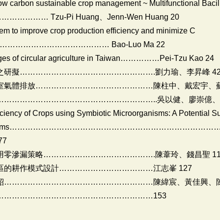
low carbon sustainable crop management ~ Multifunctional Baci
…………… Tzu-Pi Huang、Jenn-Wen Huang 20
stem to improve crop production efficiency and minimize C
……………………………………… Bao-Luo Ma 22
nges of circular agriculture in Taiwan……………Pei-Tzu Kao 24
研擬…………………………………………….劉力瑜、李昇峰 4
溫室氣體排放………………………………………陳柱中、戴宏宇、蘇
…………………………………………………..吳以健、廖崇億、
ciency of Crops using Symbiotic Microorganisms: A Potential S
ing Systems……………………………………………………………………………
77
零滲漏策略…………………………………….陳葦玲、錢昌聖 11
的耕作模式設計………………………………江志峯 127
紹…………………………………………………陳緯宸、黃佳興、陳維
……………………………………………………153