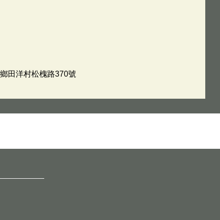
村鄉田洋村松槐路370號