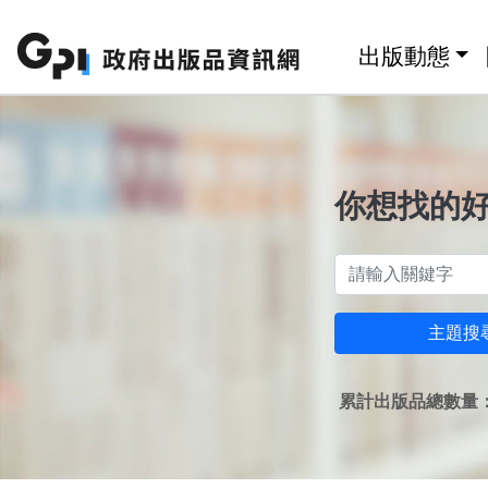
跳至主要內容區塊
:::
出版動態
你想找的
主題搜
累計出版品總數量：1