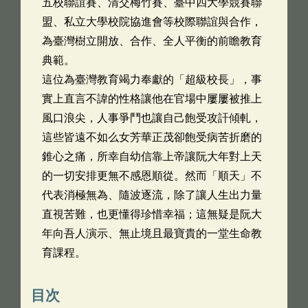
五校聯誼賽、清交梅竹賽、臺中四大學競賽聯
盟、私立大學校院協進會等校際聯誼與合作，
為臺灣樹立開放、合作、全人平衡的前瞻教育
典範。
這位為臺灣教育竭力奉獻的「超級校長」，事
實上直言不諱的性格讓他在官場中屢屢被推上
風口浪尖，人事爭鬥也讓自己飽受攻訐傾軋，
這些皆遠不如么女芳華正茂卻飽受病苦折磨的
錐心之痛，所幸自幼信靠上帝讓阮大年對上天
的一切安排更無不感恩順從。然而「順天」不
代表消極無為、隨波逐流，除了讓人生出力量
直視苦難，也更懂得珍惜幸福；這無疑是阮大
年向吾人演示、無止境且最寶貴的一堂生命教
育課程。
目次