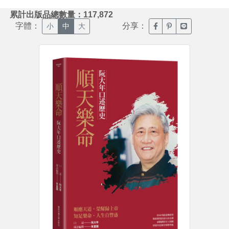
:::
累計出版品總數量：117,872
字體：
分享：
臉書分享(另開新視窗)
噗浪分享(另開新視
Line分享(另
小
中
大