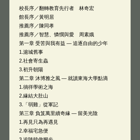
校長序／翻轉教育先行者 林奇宏
館長序／黃明居
推薦序／陳同孝
推薦序／智慧、憐憫與愛 周素娥
第一章 受苦與我有益 — 追逐自由的少年
1.滬城舊事
2.社會寄生蟲
3.初升朝陽
第二章 沐博雅之風 — 就讀東海大學點滴
1.徜徉學術之海
2.緣結大肚山
3.「弱雞」從軍記
第三章 負笈萬里續奇緣 — 留美光陰
1.再見只為再遇見
2.幸福宅急便
3.追隨韓偉腳步