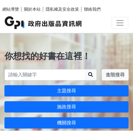
跳至主要內容區塊
網站導覽
│
關於本站
│
隱私權及安全政策
│
聯絡我們
你想找的好書在這裡！
搜尋
進階搜尋
主題搜尋
施政搜尋
機關搜尋