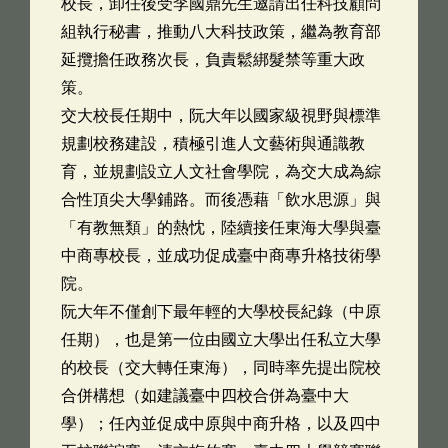
校長，卸任後受李國鼎先生邀請出任科技顧問
組執行秘書，推動八大科技政策，繼為教育部
延攬擔任政務次長，負責鬆綁髮禁等重大政
策。
交大校長任期中，阮大年以國家級視野與標準
規劃校務建設，積極引進人文藝術與通識教
育，並規劃設立人文社會學院，為交大成為綜
合性頂尖大學鋪路。而後憑藉「飲水思源」與
「有教無類」的熱忱，陸續接任東海大學與臺
中商專校長，並成功促成臺中商專升格技術學
院。
阮大年不僅創下最年輕的大學校長紀錄（中原
任期），也是第一位由國立大學出任私立大學
的校長（交大轉任東海），同時率先提出院校
合併構想（如建議臺中四校合併為臺中大
學）；任內並促成中原與中商升格，以及四中