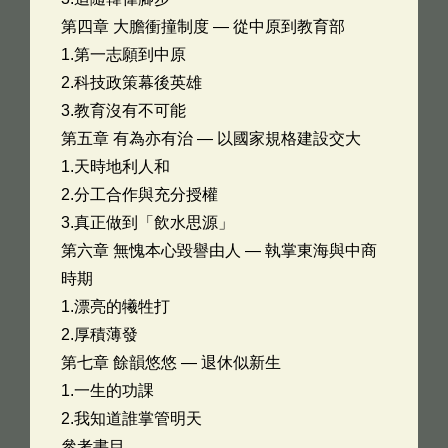
第四章 大膽衝撞制度 — 從中原到教育部
1.第一志願到中原
2.科技政策幕後英雄
3.教育沒有不可能
第五章 有為亦有治 — 以國家規格建設交大
1.天時地利人和
2.分工合作與充分授權
3.真正做到「飲水思源」
第六章 無愧本心毀譽由人 — 執掌東海與中商
時期
1.漂亮的犧牲打
2.厚積薄發
第七章 餘韻悠悠 — 退休似新生
1.一生的功課
2.我知道誰掌管明天
參考書目