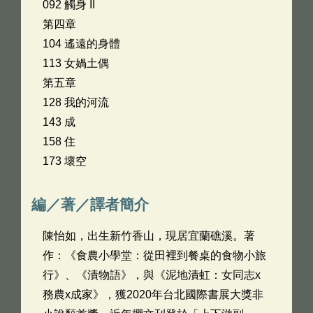
092 觸身 II
第四章
104 遙遠的身體
113 女媧土偶
第五章
128 我的河流
143 成
158 住
173 壞空
編／著／譯者簡介
陳怡如，出生新竹香山，現居宜蘭礁溪。著
作：《食農小學堂：從田裡到餐桌的食物小旅
行》、《漬物語》，與《泥地漬虹：女同志x
務農x成家》，獲2020年台北國際書展大獎非