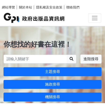
跳至主要內容區塊
網站導覽
│
關於本站
│
隱私權及安全政策
│
聯絡我們
你想找的好書在這裡！
搜尋
進階搜尋
主題搜尋
施政搜尋
機關搜尋