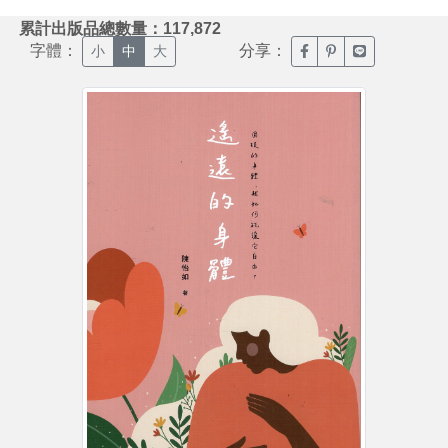
:::
累計出版品總數量：117,872
字體：
分享：
臉書分享(另開新視窗)
噗浪分享(另開新視
Line分享(另
小
中
大