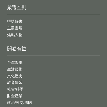
嚴選企劃
得獎好書
主題書展
焦點人物
開卷有益
台灣采風
生活藝術
文化歷史
教育學習
社會/科學
財金產業
政治/外交/國防