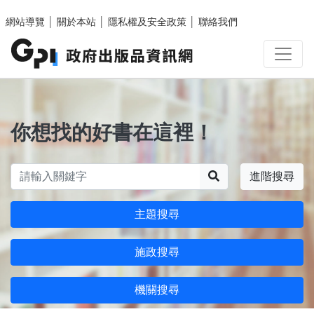
跳至主要內容區塊
網站導覽
│
關於本站
│
隱私權及安全政策
│
聯絡我們
你想找的好書在這裡！
搜尋
進階搜尋
主題搜尋
施政搜尋
機關搜尋