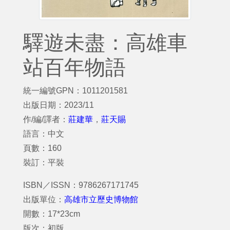
驛遊未盡：高雄車
站百年物語
統一編號GPN：1011201581
出版日期：2023/11
作/編/譯者：
莊建華
，
莊天賜
語言：中文
頁數：160
裝訂：平裝
ISBN／ISSN：9786267171745
出版單位：
高雄市立歷史博物館
開數：17*23cm
版次：初版