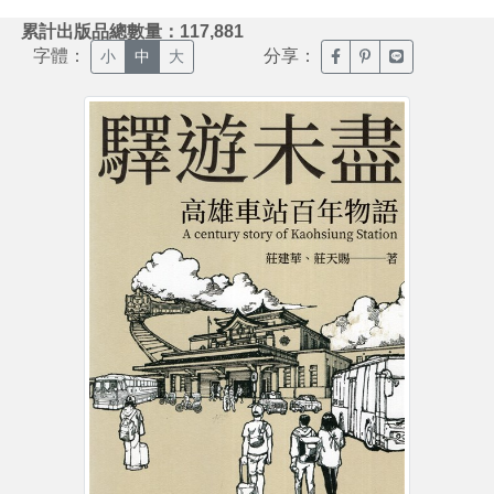
:::
累計出版品總數量：117,881
字體：
分享：
臉書分享(另開新視窗)
噗浪分享(另開新視
Line分享(另
小
中
大