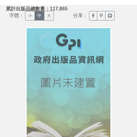
:::
累計出版品總數量：117,865
字體：
分享：
臉書分享(另開新視窗)
噗浪分享(另開新視
Line分享(另
小
中
大