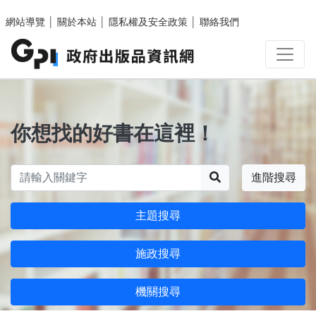
跳至主要內容區塊
網站導覽
│
關於本站
│
隱私權及安全政策
│
聯絡我們
你想找的好書在這裡！
搜尋
進階搜尋
主題搜尋
施政搜尋
機關搜尋