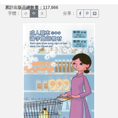
:::
累計出版品總數量：117,866
字體：
分享：
臉書分享(另開新視窗)
噗浪分享(另開新視
Line分享(另
小
中
大