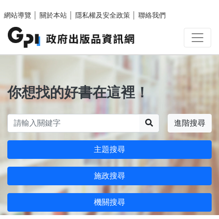
跳至主要內容區塊
網站導覽
│
關於本站
│
隱私權及安全政策
│
聯絡我們
你想找的好書在這裡！
搜尋
進階搜尋
主題搜尋
施政搜尋
機關搜尋