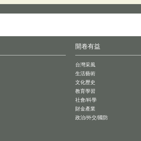
開卷有益
台灣采風
生活藝術
文化歷史
教育學習
社會/科學
財金產業
政治/外交/國防