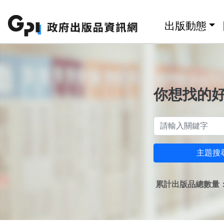
跳至主要內容區塊
:::
出版動態
你想找的
主題搜
累計出版品總數量：1