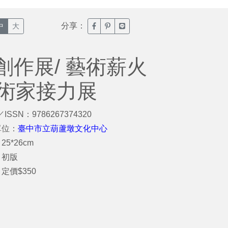
分享：
臉書分享(另開新視窗)
噗浪分享(另開新視窗)
Line分享(另開新視窗)
中
大
作展/ 藝術薪火
美術家接力展
／ISSN：9786267374320
單位：
臺中市立葫蘆墩文化中心
5*26cm
：初版
定價$350