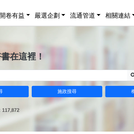
開卷有益
嚴選企劃
流通管道
相關連結
好書在這裡！
尋
施政搜尋
17,872