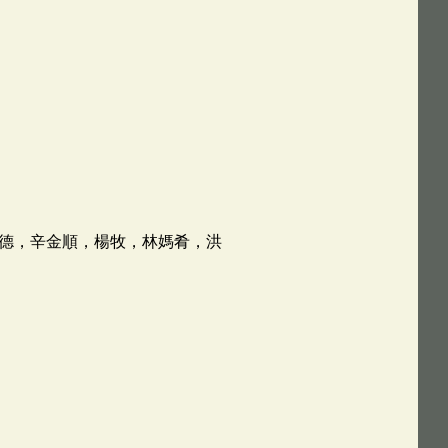
德，辛金順，楊牧，林媽肴，洪