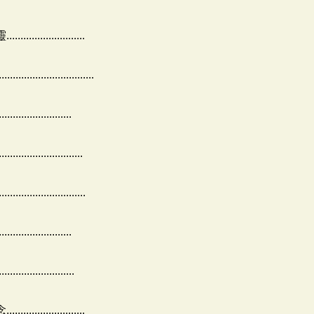
...............
..................
.....................
....................
...................
....................
....................
...............