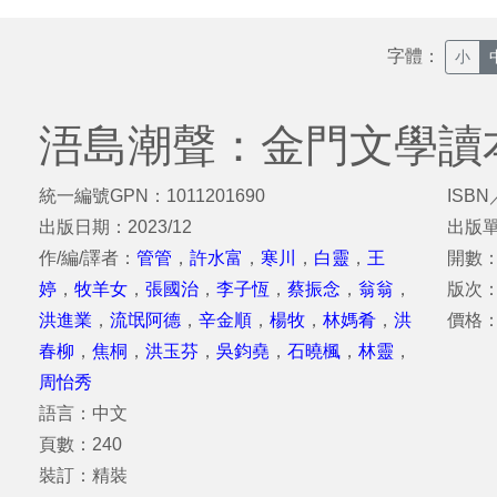
字體：
小
浯島潮聲：金門文學讀
統一編號GPN：1011201690
ISBN
出版日期：2023/12
出版
作/編/譯者：
管管
，
許水富
，
寒川
，
白靈
，
王
開數：
婷
，
牧羊女
，
張國治
，
李子恆
，
蔡振念
，
翁翁
，
版次
洪進業
，
流氓阿德
，
辛金順
，
楊牧
，
林媽肴
，
洪
價格：
春柳
，
焦桐
，
洪玉芬
，
吳鈞堯
，
石曉楓
，
林靈
，
周怡秀
語言：中文
頁數：240
裝訂：精裝