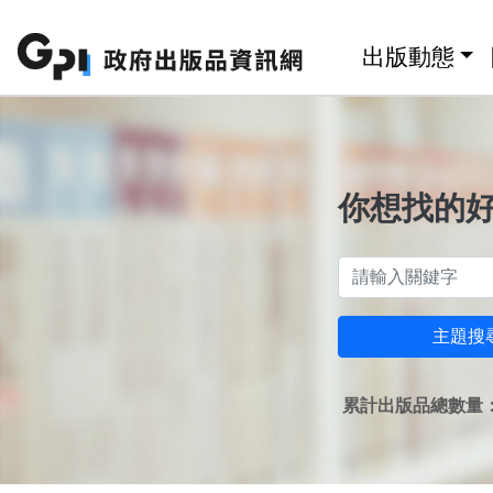
跳至主要內容區塊
:::
出版動態
你想找的
主題搜
累計出版品總數量：1