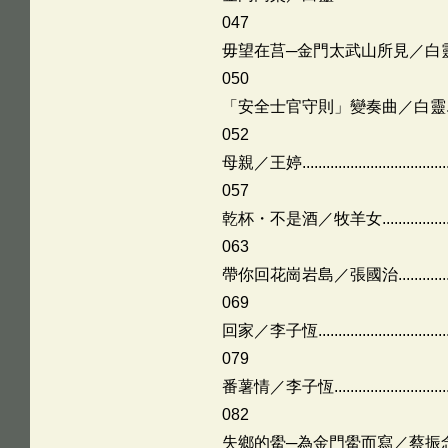
047
毋望在莒─金門太武山所見／白靈.............
050
「安全士官守則」變奏曲／白靈................
052
母親／王婷.........................................
057
乾杯・不是酒／牧羊女..........................
063
帶你回花崗岩島／張國治........................
069
回家／李子恆......................................
079
番薯情／李子恆...................................
082
失鄉的鱟─為金門鱟而寫／蔡振念.............