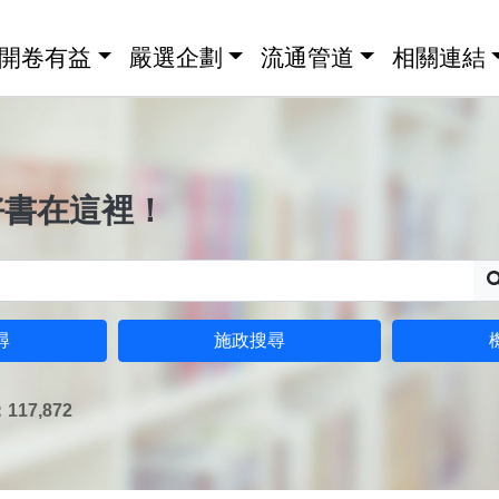
開卷有益
嚴選企劃
流通管道
相關連結
好書在這裡！
尋
施政搜尋
17,872