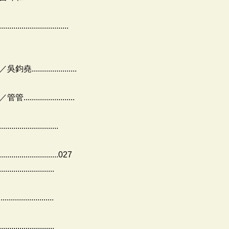
..................
................
.................
....................
.....................027
....................
.................
....................