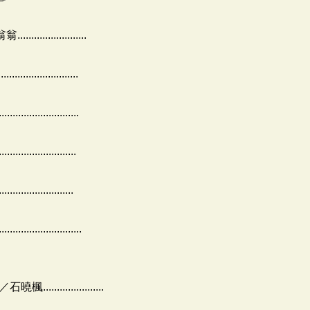
...............
................
....................
....................
....................
....................
................