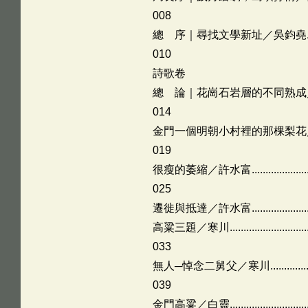
008
總 序｜尋找文學新址／吳鈞堯................
010
詩歌卷
總 論｜花崗石岩層的不同熟成／吳鈞堯......
014
金門一個明朝小村裡的那棵梨花／管管........
019
很瘦的萎縮／許水富.............................
025
遷徙與抵達／許水富............................
高粱三題／寒川...................................
033
無人─悼念二舅父／寒川.......................
039
金門高粱／白靈...................................