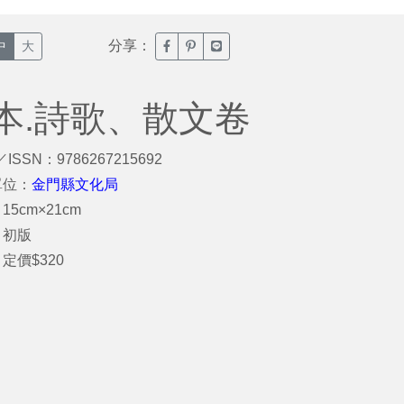
分享：
臉書分享(另開新視窗)
噗浪分享(另開新視窗)
Line分享(另開新視窗)
中
大
本.詩歌、散文卷
／ISSN：9786267215692
單位：
金門縣文化局
15cm×21cm
：初版
定價$320