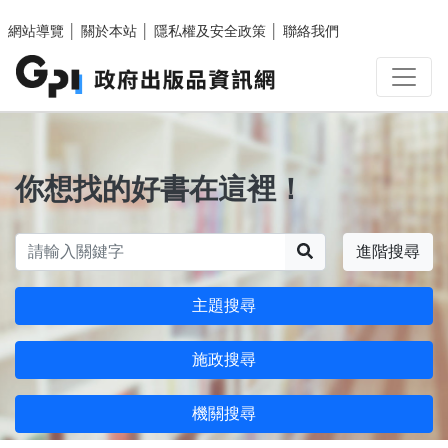
跳至主要內容區塊
網站導覽
│
關於本站
│
隱私權及安全政策
│
聯絡我們
你想找的好書在這裡！
搜尋
進階搜尋
主題搜尋
施政搜尋
機關搜尋