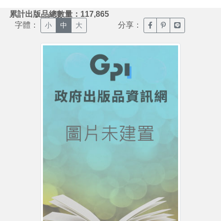
:::
累計出版品總數量：117,865
字體：
分享：
臉書分享(另開新視窗)
噗浪分享(另開新視
Line分享(另
小
中
大