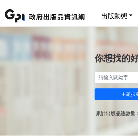
跳至主要內容區塊
:::
出版動態
你想找的
主題搜
累計出版品總數量：1