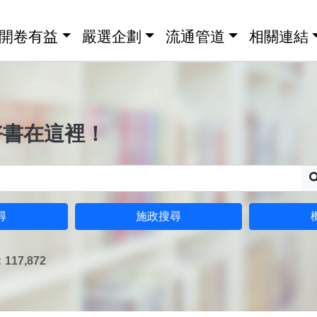
開卷有益
嚴選企劃
流通管道
相關連結
好書在這裡！
尋
施政搜尋
17,872