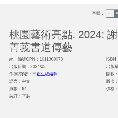
字體：
小
桃園藝術亮點. 2024: 
菁莪書道傳藝
統一編號GPN：1011300073
ISBN
出版日期：2024/03
出版
作/編/譯者：
邱正生總編輯
開數：
語言：中文
版次
頁數：64
價格：
裝訂：平裝