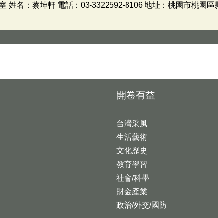
名：蔡坤軒 電話：03-3322592-8106 地址：桃園市桃園區
開卷有益
台灣采風
生活藝術
文化歷史
教育學習
社會/科學
財金產業
政治/外交/國防