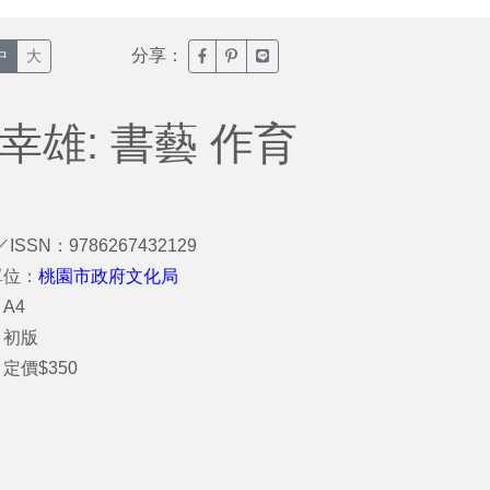
分享：
臉書分享(另開新視窗)
噗浪分享(另開新視窗)
Line分享(另開新視窗)
中
大
謝幸雄: 書藝 作育
／ISSN：9786267432129
單位：
桃園市政府文化局
A4
：初版
定價$350