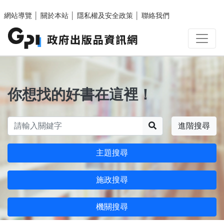
跳至主要內容區塊
網站導覽
│
關於本站
│
隱私權及安全政策
│
聯絡我們
你想找的好書在這裡！
搜尋
進階搜尋
主題搜尋
施政搜尋
機關搜尋