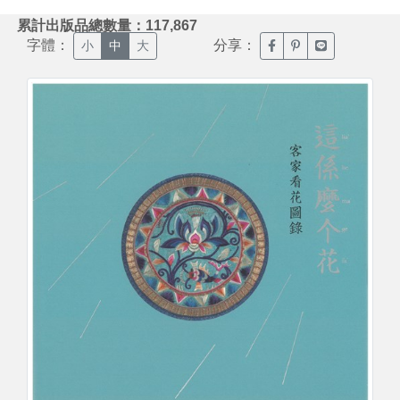
:::
累計出版品總數量：117,867
字體：
分享：
臉書分享(另開新視窗)
噗浪分享(另開新視
Line分享(另
小
中
大