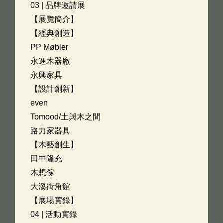
03 | 品牌邀請展
【展覽簡介】
【經典創造】
PP Møbler
永進木器廠
永興家具
【設計創新】
even
Tomood/土與木之間
路力家器具
【木藝創生】
田中隆充
木想傢
大溪街角館
【展場實錄】
04 | 活動實錄