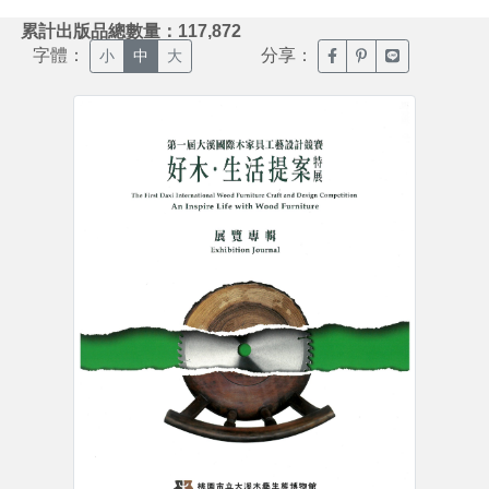
:::
累計出版品總數量：117,872
字體：
分享：
臉書分享(另開新視窗)
噗浪分享(另開新視
Line分享(另
小
中
大