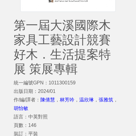
第一屆大溪國際木
家具工藝設計競賽
好木．生活提案特
展 策展專輯
統一編號GPN：1011300159
出版日期：2024/01
作/編/譯者：
陳倩慧
，
林芳吟
，
温欣琳
，
張雅筑
，
胡怡敏
語言：中英對照
頁數：146
裝訂：平裝