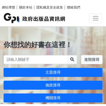
跳至主要內容區塊
網站導覽
│
關於本站
│
隱私權及安全政策
│
聯絡我們
你想找的好書在這裡！
搜尋
進階搜尋
主題搜尋
施政搜尋
機關搜尋