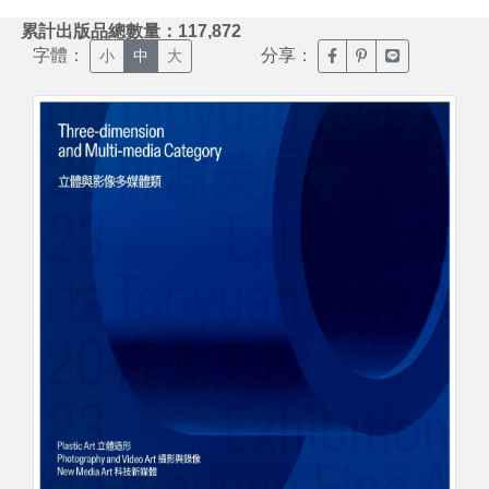
:::
累計出版品總數量：117,872
字體：
分享：
臉書分享(另開新視窗)
噗浪分享(另開新視
Line分享(另
小
中
大