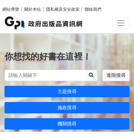
跳至主要內容區塊
網站導覽
│
關於本站
│
隱私權及安全政策
│
聯絡我們
你想找的好書在這裡！
搜尋
進階搜尋
主題搜尋
施政搜尋
機關搜尋