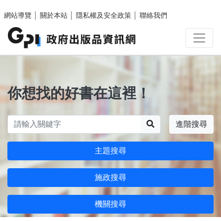
跳至主要內容區塊
網站導覽
│
關於本站
│
隱私權及安全政策
│
聯絡我們
你想找的好書在這裡！
搜尋
進階搜尋
主題搜尋
施政搜尋
機關搜尋