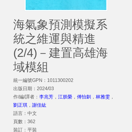
海氣象預測模擬系
統之維運與精進
(2/4)－建置高雄海
域模組
統一編號GPN：1011300202
出版日期：2024/03
作/編/譯者：
李兆芳
，
江朕榮
，
傅怡釧
，
林雅雯
，
劉正琪
，
謝佳紘
語言：中文
頁數：362
裝訂：平裝