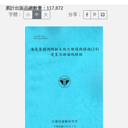
:::
累計出版品總數量：117,872
字體：
分享：
臉書分享(另開新視窗)
噗浪分享(另開新視
Line分享(另
小
中
大