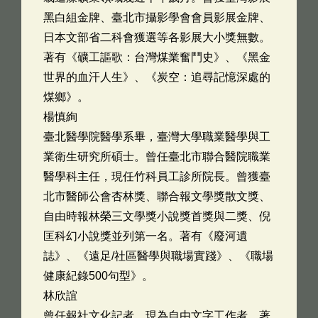
黑白組金牌、臺北市攝影學會會員影展金牌、
日本文部省二科會獲選等各影展大小獎無數。
著有《礦工謳歌：台灣煤業奮鬥史》、《黑金
世界的血汗人生》、《炭空：追尋記憶深處的
煤鄉》。
楊慎絢
臺北醫學院醫學系畢，臺灣大學職業醫學與工
業衛生研究所碩士。曾任臺北市聯合醫院職業
醫學科主任，現任竹科員工診所院長。曾獲臺
北市醫師公會杏林獎、聯合報文學獎散文獎、
自由時報林榮三文學獎小說獎首獎與二獎、倪
匡科幻小說獎並列第一名。著有《廢河遺
誌》、《遠足/社區醫學與職場實踐》、《職場
健康紀錄500句型》。
林欣誼
曾任報社文化記者，現為自由文字工作者。著