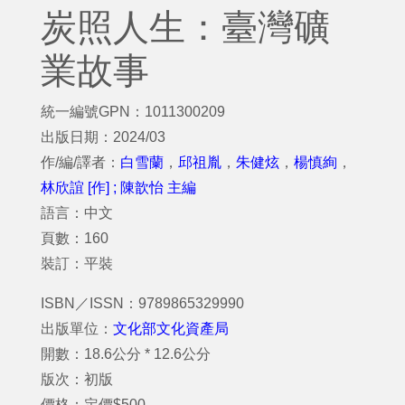
炭照人生：臺灣礦
業故事
統一編號GPN：1011300209
出版日期：2024/03
作/編/譯者：
白雪蘭
，
邱祖胤
，
朱健炫
，
楊慎絢
，
林欣誼 [作] ; 陳歆怡 主編
語言：中文
頁數：160
裝訂：平裝
ISBN／ISSN：9789865329990
出版單位：
文化部文化資產局
開數：18.6公分 * 12.6公分
版次：初版
價格：定價$500