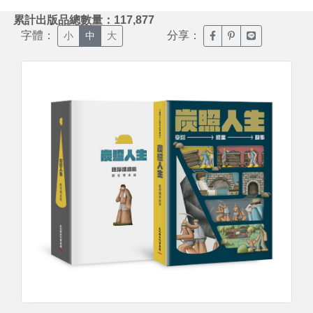
:::
累計出版品總數量：117,877
字體：
分享：
臉書分享(另開新視窗)
噗浪分享(另開新視
Line分享(另
小
中
大