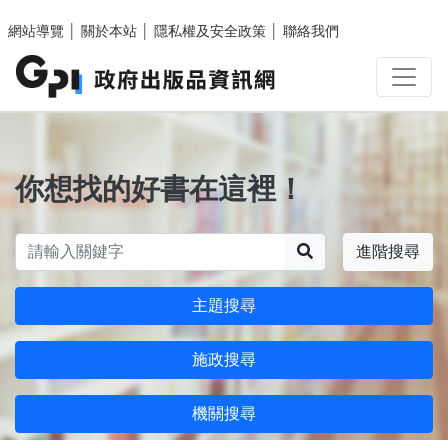
跳至主要內容區塊
網站導覽
│
關於本站
│
隱私權及安全政策
│
聯絡我們
你想找的好書在這裡！
搜尋
進階搜尋
主題搜尋
施政搜尋
機關搜尋