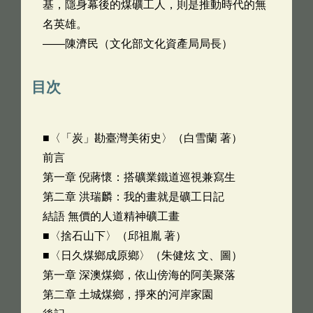
基，隱身幕後的煤礦工人，則是推動時代的無
名英雄。
——陳濟民（文化部文化資產局局長）
目次
■〈「炭」勘臺灣美術史〉（白雪蘭 著）
前言
第一章 倪蔣懷：搭礦業鐵道巡視兼寫生
第二章 洪瑞麟：我的畫就是礦工日記
結語 無價的人道精神礦工畫
■〈捨石山下〉（邱祖胤 著）
■〈日久煤鄉成原鄉〉（朱健炫 文、圖）
第一章 深澳煤鄉，依山傍海的阿美聚落
第二章 土城煤鄉，掙來的河岸家園