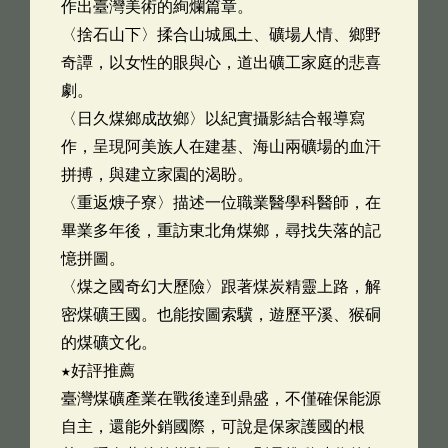
作出臺灣美術的絢爛篇章。
〈捨石山下〉揉合山城風土、礦場人情、鄉野
奇譚，以女性的眼與心，道出礦工家庭的悲喜
劇。
〈日久煤鄉成故鄉〉以紀實攝影結合報導寫
作，呈現阿美族人在建基、海山兩礦場的血汗
拼搏，與建立家園的渴盼。
〈重返焿子寮〉描述一位職業醫學科醫師，在
畢業多年後，重訪東北角煤鄉，尋找失落的記
憶拼圖。
〈煤之國奇幻大歷險〉跟著煤炭精靈上路，解
密煤礦王國。也能按圖索驥，遊歷平溪、猴硐
的煤礦文化。
★好評推薦
臺灣煤礦產業在戰後達到鼎盛，不僅確保能源
自主，還能外銷國際，可說是保家護國的根