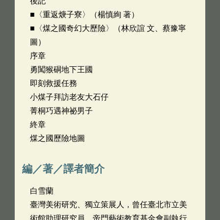
後記
■〈重返焿子寮〉（楊慎絢 著）
■〈煤之國奇幻大歷險〉（林欣誼 文、蔡豫寧
圖）
序章
勇闖猴硐地下王國
即刻救援任務
小煤子拜訪老友大石仔
菁桐巧遇神祕男子
終章
煤之國歷險地圖
編／著／譯者簡介
白雪蘭
臺灣美術研究、獨立策展人，曾任臺北市立美
術館助理研究員，帝門藝術教育基金會副執行