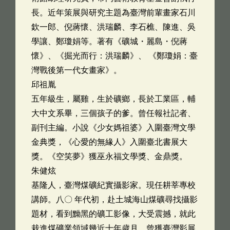
長。近年策展與研究主題為臺灣前輩畫家石川
欽一郎、倪蔣懷、洪瑞麟、李石樵、陳進、吳
學讓、鄭瓊娟等。著有《礦城・麗島・倪蔣
懷》、《掘光而行：洪瑞麟》、 《鄭瓊娟：臺
灣戰後第一代女畫家》。
邱祖胤
五年級生，屬雞，生於礦鄉，長於工業區，輔
大中文系畢，三個孩子的爹。曾任報社記者、
副刊主編。小說《少女媽祖婆》入圍臺灣文學
金典獎，《心愛的無緣人》入圍臺北書展大
獎。《空笑夢》獲巫永福文學獎、金鼎獎。
朱健炫
基隆人，臺灣煤礦紀實攝影家。現任耕莘專校
講師。八〇 年代初，赴土城海山煤礦尋找攝影
題材，看到黝黑的礦工影像，大受震撼，就此
栽進煤礦業領域幾近十年歲月。曾獲臺灣影展