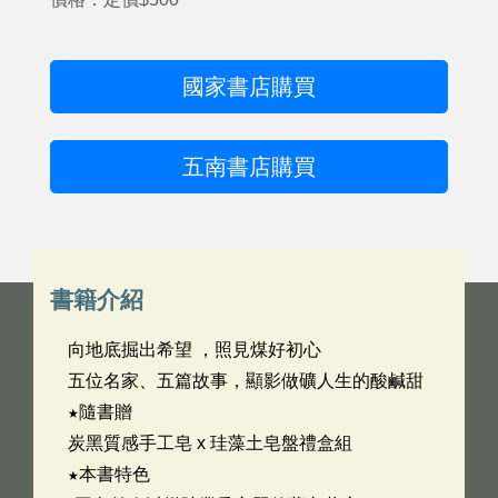
國家書店購買
五南書店購買
書籍介紹
向地底掘出希望 ，照見煤好初心
五位名家、五篇故事，顯影做礦人生的酸鹹甜
★隨書贈
炭黑質感手工皂 x 珪藻土皂盤禮盒組
★本書特色