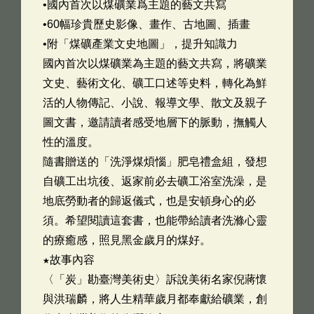
•國內首次以煤礦業爲主題的藝文共寫
•60幅珍貴歷史影像、畫作、古地圖、插畫
•附「煤礦產業文史地圖」，提升知識力
國內首次以煤礦業為主題的藝文共寫，將礦業
文史、藝術文化、礦工口述等史料，轉化為鮮
活的人物傳記、小說、報導文學、散文及親子
圖文書，邀請讀者感受地層下的脈動，撫觸人
性的溫度。
隨書贈送的「洗淨煤煩惱」肥皂禮盒組，發想
自礦工出坑後、返家前必去礦工浴室洗澡，是
地底勞動者的歸返儀式，也是安頓身心的必
須。希望閱讀這套書，也能帶給讀者洗滌心靈
的療癒感，照見黑金歲月的煤好。
★故事內容
〈「炭」勘臺灣美術史〉訴說美術名家倪蔣懷
與洪瑞麟，將人生精華歲月都奉獻給礦業，創