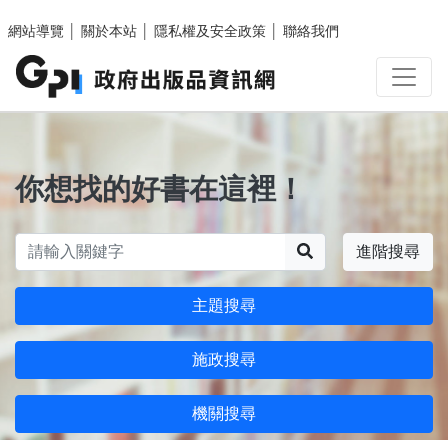
跳至主要內容區塊
網站導覽
│
關於本站
│
隱私權及安全政策
│
聯絡我們
你想找的好書在這裡！
搜尋
進階搜尋
主題搜尋
施政搜尋
機關搜尋