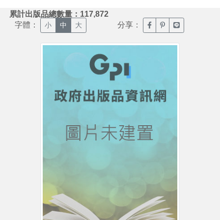
:::
累計出版品總數量：117,872
字體：
分享：
臉書分享(另開新視窗)
噗浪分享(另開新視
Line分享(另
小
中
大