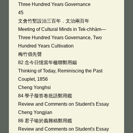
Three Hundred Years Governance
45
文會竹塹設治三百年．文治兩百年
Meeting of Cultural Minds in Tek-chhàm—
Three Hundred Years Governance, Two
Hundred Years Cultivation
梅竹倡先聲
82 念今日憶當年楹聯鄭用錫
Thinking of Today, Reminiscing the Past
Couplet, 1856
Cheng Yonghsi
84 學子擬答卷批語鄭用鑑
Review and Comments on Student's Essay
Cheng Yongjian
86 君子喻於義雜稿鄭用鑑
Review and Comments on Student's Essay