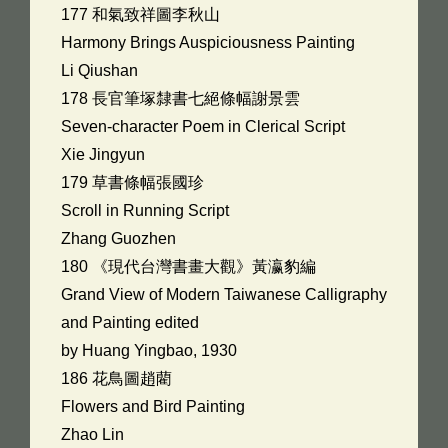
177 和氣致祥圖李秋山
Harmony Brings Auspiciousness Painting
Li Qiushan
178 長官筆塚隸書七絕條幅謝景雲
Seven-character Poem in Clerical Script
Xie Jingyun
179 草書條幅張國珍
Scroll in Running Script
Zhang Guozhen
180 《現代台灣書畫大觀》黃瀛豹編
Grand View of Modern Taiwanese Calligraphy
and Painting edited
by Huang Yingbao, 1930
186 花鳥圖趙藺
Flowers and Bird Painting
Zhao Lin