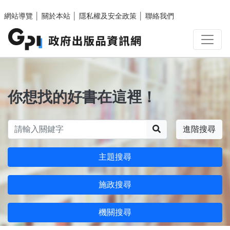
跳至主要內容區塊
網站導覽
│
關於本站
│
隱私權及安全政策
│
聯絡我們
你想找的好書在這裡！
搜尋
進階搜尋
主題搜尋
施政搜尋
機關搜尋