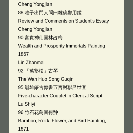
Cheng Yongjian
88 唯子出門人問曰雜稿鄭用鑑
Review and Comments on Student's Essay
Cheng Yongjian
90 富貴神仙圖林占梅
Wealth and Prosperity Immortals Painting
1867
Lin Zhanmei
92 「萬壑松」古琴
The Wan Huo Song Guqin
95 辯雄篆古隸書五言對聯呂世宜
Five-character Couplet in Clerical Script
Lu Shiyi
96 竹石花鳥圖何翀
Bamboo, Rock, Flower, and Bird Painting,
1871