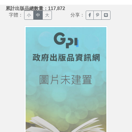
:::
累計出版品總數量：117,872
字體：
分享：
臉書分享(另開新視窗)
噗浪分享(另開新視
Line分享(另
小
中
大