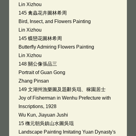
Lin Xizhou
145 禽蟲花卉圖林希周
Bird, Insect, and Flowers Painting
Lin Xizhou
145 蝶戀花圖林希周
Butterfly Admiring Flowers Painting
Lin Xizhou
148 關公像張品三
Portrait of Guan Gong
Zhang Pinsan
149 文湖州漁樂圖及題辭吳琨、稼園居士
Joy of Fisherman in Wenhu Prefecture with
Inscriptions, 1928
Wu Kun, Jiayuan Jushi
15 橅元朝吳鎮山水圖吳琨
Landscape Painting Imitating Yuan Dynasty's