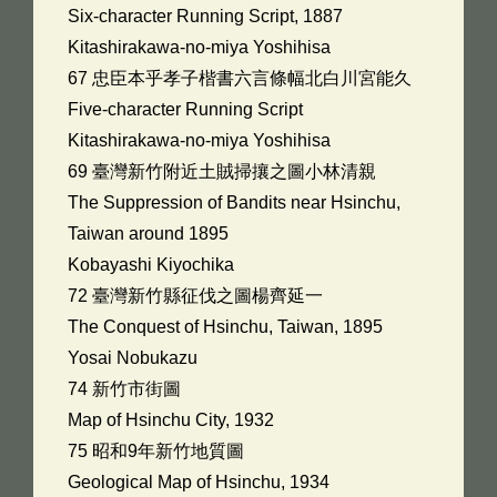
Six-character Running Script, 1887
Kitashirakawa-no-miya Yoshihisa
67 忠臣本乎孝子楷書六言條幅北白川宮能久
Five-character Running Script
Kitashirakawa-no-miya Yoshihisa
69 臺灣新竹附近土賊掃攘之圖小林清親
The Suppression of Bandits near Hsinchu,
Taiwan around 1895
Kobayashi Kiyochika
72 臺灣新竹縣征伐之圖楊齊延一
The Conquest of Hsinchu, Taiwan, 1895
Yosai Nobukazu
74 新竹市街圖
Map of Hsinchu City, 1932
75 昭和9年新竹地質圖
Geological Map of Hsinchu, 1934