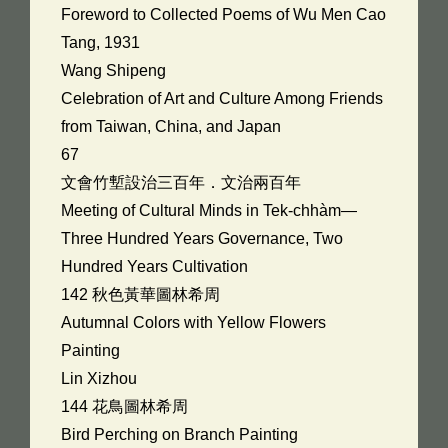
Foreword to Collected Poems of Wu Men Cao
Tang, 1931
Wang Shipeng
Celebration of Art and Culture Among Friends
from Taiwan, China, and Japan
67
文會竹塹設治三百年．文治兩百年
Meeting of Cultural Minds in Tek-chhàm—
Three Hundred Years Governance, Two
Hundred Years Cultivation
142 秋色黃華圖林希周
Autumnal Colors with Yellow Flowers
Painting
Lin Xizhou
144 花鳥圖林希周
Bird Perching on Branch Painting