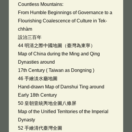
Countless Mountains:
From Humble Beginnings of Governance to a
Flourishing Coalescence of Culture in Tek-
chhàm
設治三百年
44 明清之際中國地圖（臺灣為東寧）
Map of China during the Ming and Qing
Dynasties around
17th Century ( Taiwan as Dongning )
46 手繪淡水廳地圖
Hand-drawn Map of Danshui Ting around
Early 18th Century
50 皇朝壹統輿地全圖八條屏
Map of the Unified Territories of the Imperial
Dynasty
52 手繪清代臺灣全圖