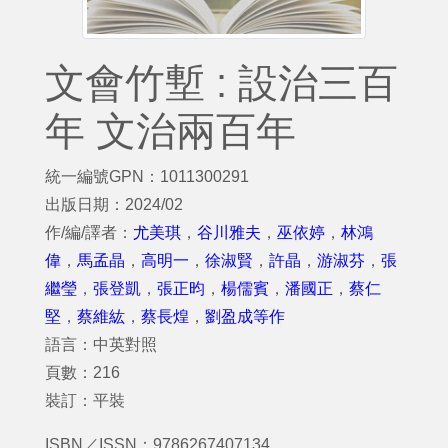
文會竹塹 : 設治三百
年 文治兩百年
統一編號GPN：1011300291
出版日期：2024/02
作/編/譯者：
尤美琪
，
谷川雅夫
，
巫依婷
，
林鴻
偉
，
馬孟晶
，
高明一
，
徐淑賢
，
許晶
，
游淑芬
，
張
繼瑩
，
張登凱
，
張正昀
，
楊儒賓
，
潘國正
，
蔡仁
堅
，
蔡維紘
，
蔡長煌
，
劉盈成等作
語言：中英對照
頁數：216
裝訂：平裝
ISBN／ISSN：9786267407134