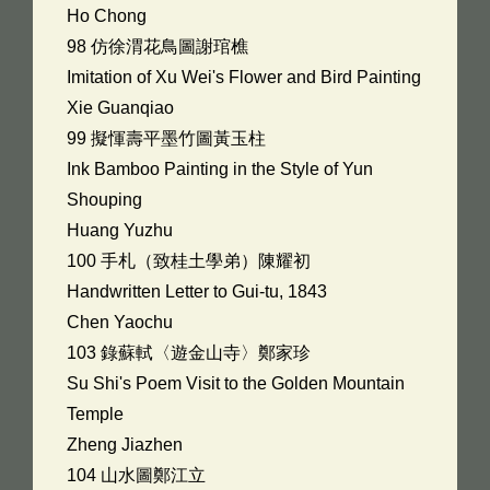
Ho Chong
98 仿徐渭花鳥圖謝琯樵
Imitation of Xu Wei's Flower and Bird Painting
Xie Guanqiao
99 擬惲壽平墨竹圖黃玉柱
Ink Bamboo Painting in the Style of Yun
Shouping
Huang Yuzhu
100 手札（致桂土學弟）陳耀初
Handwritten Letter to Gui-tu, 1843
Chen Yaochu
103 錄蘇軾〈遊金山寺〉鄭家珍
Su Shi's Poem Visit to the Golden Mountain
Temple
Zheng Jiazhen
104 山水圖鄭江立