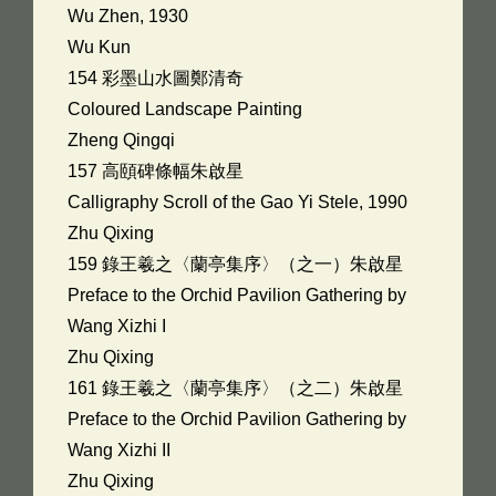
Wu Zhen, 1930
Wu Kun
154 彩墨山水圖鄭清奇
Coloured Landscape Painting
Zheng Qingqi
157 高頤碑條幅朱啟星
Calligraphy Scroll of the Gao Yi Stele, 1990
Zhu Qixing
159 錄王羲之〈蘭亭集序〉（之一）朱啟星
Preface to the Orchid Pavilion Gathering by
Wang Xizhi I
Zhu Qixing
161 錄王羲之〈蘭亭集序〉（之二）朱啟星
Preface to the Orchid Pavilion Gathering by
Wang Xizhi II
Zhu Qixing