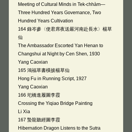
Meeting of Cultural Minds in Tek-chhàm—
Three Hundred Years Governance, Two
Hundred Years Cultivation
164 錄岑參〈使君席夜送嚴河南赴長水〉楊草
仙
The Ambassador Escorted Yan Henan to
Changshui at Night by Cen Shen, 1930
Yang Caoxian
165 鴻福草書橫披楊草仙
Hong Fu in Running Script, 1927
Yang Caoxian
166 圯橋進履圖李霞
Crossing the Yiqiao Bridge Painting
Li Xia
167 蟄龍聽經圖李霞
Hibernation Dragon Listens to the Sutra