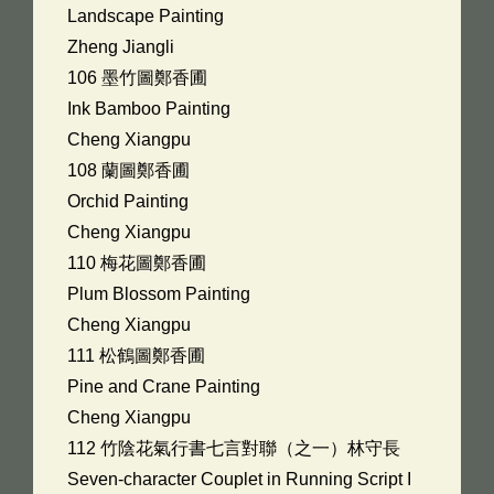
Landscape Painting
Zheng Jiangli
106 墨竹圖鄭香圃
Ink Bamboo Painting
Cheng Xiangpu
108 蘭圖鄭香圃
Orchid Painting
Cheng Xiangpu
110 梅花圖鄭香圃
Plum Blossom Painting
Cheng Xiangpu
111 松鶴圖鄭香圃
Pine and Crane Painting
Cheng Xiangpu
112 竹陰花氣行書七言對聯（之一）林守長
Seven-character Couplet in Running Script I