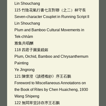
Lin Shouchang
115 竹陰花氣行書七言對聯（之二）林守長
Seven-character Couplet in Running Script II
Lin Shouchang
Plum and Bamboo Cultural Movements in
Tek-chhàm
雅集共唱酬
118 四君子圖葉鏡鎔
Plum, Orchid, Bamboo and Chrysanthemum
Painting
Ye Jingrong
121 陳懷澄《讀禮襍鈔》序王石鵬
Foreword to Miscellaneous Annotations on
the Book of Rites by Chen Huaicheng, 1930
Wang Shipeng
122 無悶草堂詩存序王石鵬