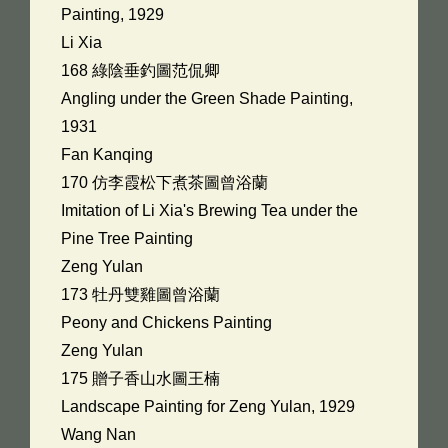
Painting, 1929
Li Xia
168 綠陰垂釣圖范侃卿
Angling under the Green Shade Painting,
1931
Fan Kanqing
170 仿李霞松下煮茶圖曾浴蘭
Imitation of Li Xia's Brewing Tea under the
Pine Tree Painting
Zeng Yulan
173 牡丹雙雞圖曾浴蘭
Peony and Chickens Painting
Zeng Yulan
175 贈子香山水圖王楠
Landscape Painting for Zeng Yulan, 1929
Wang Nan