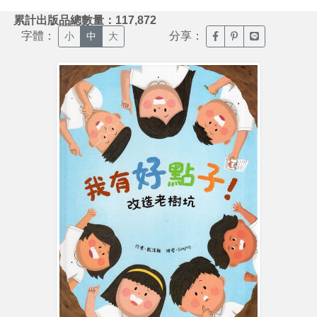
:::
累計出版品總數量：117,872
字體：
分享：
臉書分享(另開新視窗)
噗浪分享(另開新視
Line分享(另
小
中
大