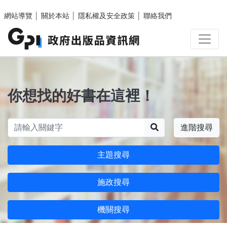
跳至主要內容區塊
網站導覽
│
關於本站
│
隱私權及安全政策
│
聯絡我們
你想找的好書在這裡！
搜尋
進階搜尋
主題搜尋
施政搜尋
機關搜尋