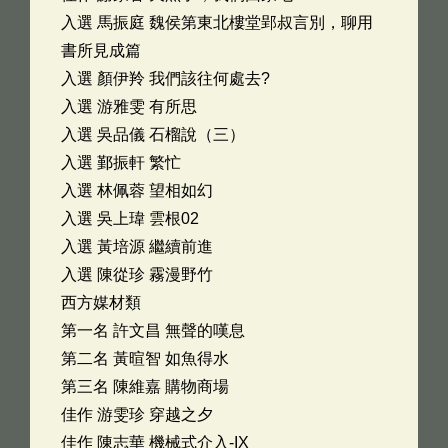
入選 馬振庭 魏侯第東北樓堂郢叔言別，聊用
書所見成篇
入選 顏伊羚 我們該往何處去?
入選 游雅雯 有所思
入選 吳品儀 石榴說（三）
入選 鄞振軒 繁忙
入選 林佩蓉 望相如幻
入選 吳上瑋 雲根02
入選 黃培源 繼續前進
入選 陳從珍 霧漫野竹
西方媒材類
第一名 許文昌 無聲的嘆息
第二名 黃暄智 如魚得水
第三名 陳維嘉 購物商場
佳作 游雯珍 穿越之夕
佳作 陳志華 機械式介入-IX