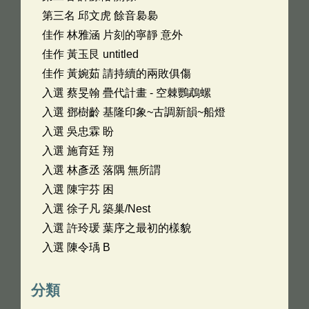
第三名 邱文虎 餘音裊裊
佳作 林雅涵 片刻的寧靜 意外
佳作 黃玉艮 untitled
佳作 黃婉茹 請持續的兩敗俱傷
入選 蔡旻翰 疊代計畫 - 空棘鸚鵡螺
入選 鄧樹齡 基隆印象~古調新韻~船燈
入選 吳忠霖 盼
入選 施育廷 翔
入選 林彥丞 落隅 無所謂
入選 陳宇芬 困
入選 徐子凡 築巢/Nest
入選 許玲瑗 葉序之最初的樣貌
入選 陳令瑀 B
分類