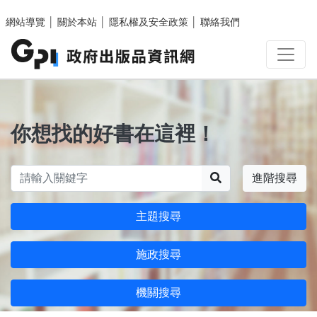
跳至主要內容區塊
網站導覽
│
關於本站
│
隱私權及安全政策
│
聯絡我們
你想找的好書在這裡！
搜尋
進階搜尋
主題搜尋
施政搜尋
機關搜尋