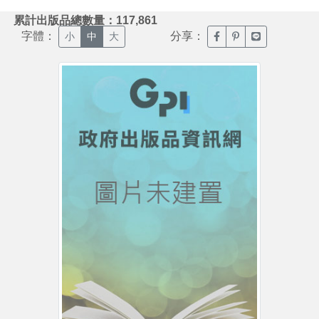
:::
累計出版品總數量：117,861
字體：
分享：
臉書分享(另開新視窗)
噗浪分享(另開新視
Line分享(另
小
中
大