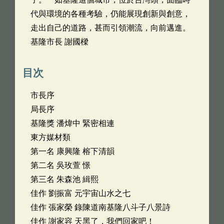
代與環境的各種考驗，仍能展現創新與創意，
走出自己的道路，甚而引領潮流，向前邁進。
基隆市長 謝國樑
目次
市長序
局長序
基隆獎 潘煒中 緊密相連
東方媒材類
第一名 康興隆 榕下清韻
第二名 吳玫萱 憬
第三名 朱森池 緝熙
佳作 劉振富 元宇宙山水之七
佳作 張家榮 錄陳道南基隆八斗子八景詩
佳作 謝家容 天黑了，我們回家吧！