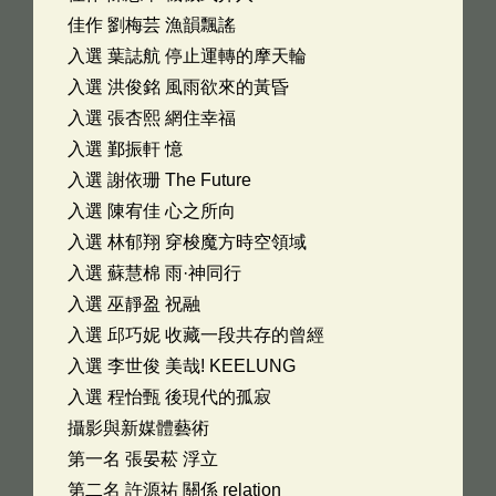
佳作 劉梅芸 漁韻飄謠
入選 葉誌航 停止運轉的摩天輪
入選 洪俊銘 風雨欲來的黃昏
入選 張杏熙 網住幸福
入選 鄞振軒 憶
入選 謝依珊 The Future
入選 陳宥佳 心之所向
入選 林郁翔 穿梭魔方時空領域
入選 蘇慧棉 雨·神同行
入選 巫靜盈 祝融
入選 邱巧妮 收藏一段共存的曾經
入選 李世俊 美哉! KEELUNG
入選 程怡甄 後現代的孤寂
攝影與新媒體藝術
第一名 張晏菘 浮立
第二名 許源祐 關係 relation