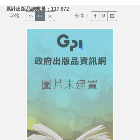
:::
累計出版品總數量：117,872
字體：
分享：
臉書分享(另開新視窗)
噗浪分享(另開新視
Line分享(另
小
中
大