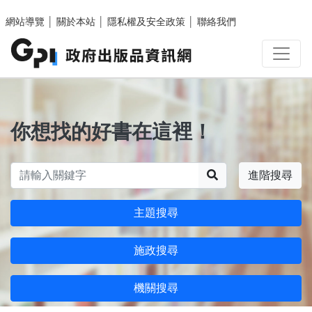
跳至主要內容區塊
網站導覽
│
關於本站
│
隱私權及安全政策
│
聯絡我們
你想找的好書在這裡！
搜尋
進階搜尋
主題搜尋
施政搜尋
機關搜尋