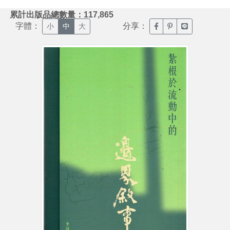
:::
累計出版品總數量：117,865
字體：
分享：
臉書分享(另開新視窗)
噗浪分享(另開新視
Line分享(另
小
中
大