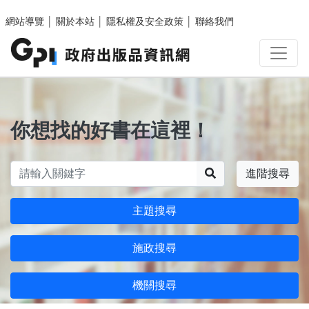
跳至主要內容區塊
網站導覽
│
關於本站
│
隱私權及安全政策
│
聯絡我們
你想找的好書在這裡！
搜尋
進階搜尋
主題搜尋
施政搜尋
機關搜尋