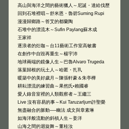
高山與海洋之間的藝術獵人～尼誕・達給伐歷
回到石堆裡唱～舒米恩・魯碧Suming Rupi
漫漫歸鄉路～答艾的都蘭陶
石堆中的漂流木～Sufin Paylang蘇木成
王家祥
逐浪者的灶咖～台11藝術工作室高敏書
在創作中自毀再重生～楊宇沛
地球兩端的鏡像人生～巴魯Alvaro Trugeda
落葉歸根的玩土人～哈匿・扎丮
暖築中的美好歲月～陳張軒豪＆朱亭樺
耕耘漂流的練習曲～果然氏•賴國睿
愛人錄音室裡的人類觀察者～王繼三
Live 沒有容易的事～Kui Taruzarljum許聖榮
無盡融合的脈動──幽法 成文與章素琳
如海洋般流動的斜槓人生～姜洋
山海之間的迴旋舞～董桂汝