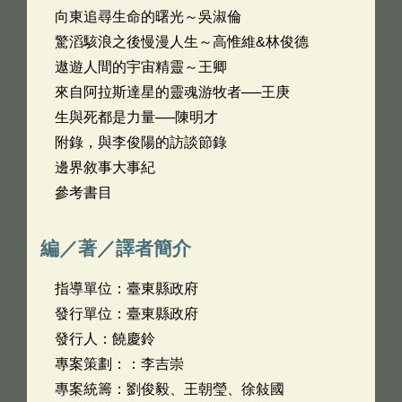
向東追尋生命的曙光～吳淑倫
驚滔駭浪之後慢漫人生～高惟維&林俊德
遨遊人間的宇宙精靈～王卿
來自阿拉斯達星的靈魂游牧者──王庚
生與死都是力量──陳明才
附錄，與李俊陽的訪談節錄
邊界敘事大事紀
參考書目
編／著／譯者簡介
指導單位：臺東縣政府
發行單位：臺東縣政府
發行人：饒慶鈴
專案策劃：：李吉崇
專案統籌：劉俊毅、王朝瑩、徐敍國