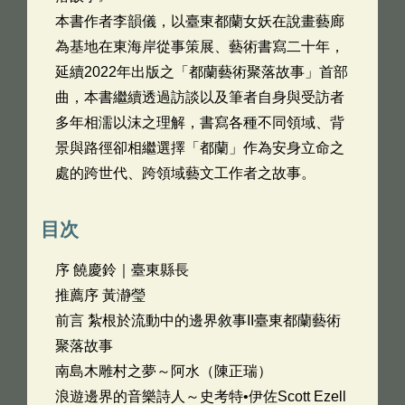
本書作者李韻儀，以臺東都蘭女妖在說畫藝廊
為基地在東海岸從事策展、藝術書寫二十年，
延續2022年出版之「都蘭藝術聚落故事」首部
曲，本書繼續透過訪談以及筆者自身與受訪者
多年相濡以沫之理解，書寫各種不同領域、背
景與路徑卻相繼選擇「都蘭」作為安身立命之
處的跨世代、跨領域藝文工作者之故事。
目次
序 饒慶鈴｜臺東縣長
推薦序 黃瀞瑩
前言 紮根於流動中的邊界敘事II臺東都蘭藝術
聚落故事
南島木雕村之夢～阿水（陳正瑞）
浪遊邊界的音樂詩人～史考特•伊佐Scott Ezell