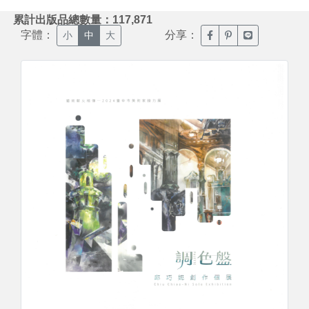
:::
累計出版品總數量：117,871
字體：
分享：
臉書分享(另開新視窗)
噗浪分享(另開新視
Line分享(另
小
中
大