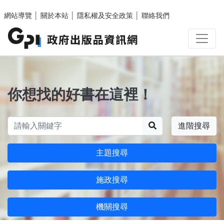
跳至主要內容區塊
網站導覽
│
關於本站
│
隱私權及安全政策
│
聯絡我們
你想找的好書在這裡！
搜尋
進階搜尋
主題搜尋
施政搜尋
機關搜尋