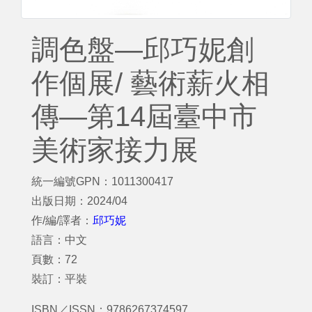
調色盤—邱巧妮創
作個展/ 藝術薪火相
傳—第14屆臺中市
美術家接力展
統一編號GPN：1011300417
出版日期：2024/04
作/編/譯者：
邱巧妮
語言：中文
頁數：72
裝訂：平裝
ISBN／ISSN：9786267374597