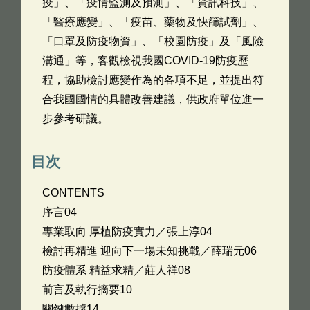
疫」、「疫情監測及預測」、「資訊科技」、
「醫療應變」、「疫苗、藥物及快篩試劑」、
「口罩及防疫物資」、「校園防疫」及「風險
溝通」等，客觀檢視我國COVID-19防疫歷
程，協助檢討應變作為的各項不足，並提出符
合我國國情的具體改善建議，供政府單位進一
步參考研議。
目次
CONTENTS
序言04
專業取向 厚植防疫實力／張上淳04
檢討再精進 迎向下一場未知挑戰／薛瑞元06
防疫體系 精益求精／莊人祥08
前言及執行摘要10
關鍵數據14