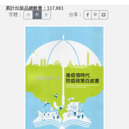
:::
累計出版品總數量：117,861
字體：
分享：
臉書分享(另開新視窗)
噗浪分享(另開新視
Line分享(另
小
中
大