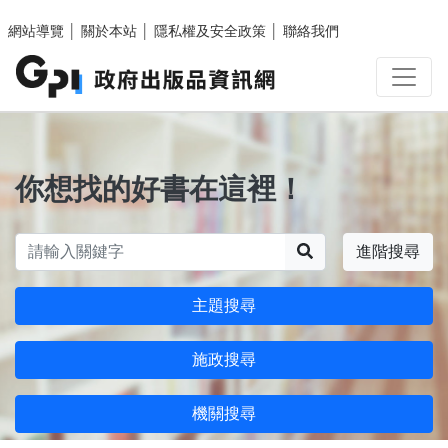
跳至主要內容區塊
網站導覽
│
關於本站
│
隱私權及安全政策
│
聯絡我們
你想找的好書在這裡！
搜尋
進階搜尋
主題搜尋
施政搜尋
機關搜尋