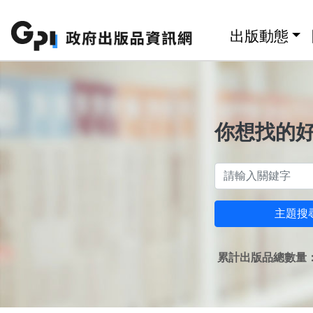
跳至主要內容區塊
:::
出版動態
你想找的
主題搜
累計出版品總數量：1