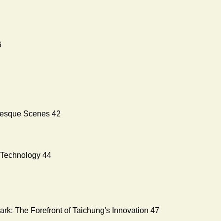
6
uresque Scenes 42
h Technology 44
k: The Forefront of Taichung's Innovation 47