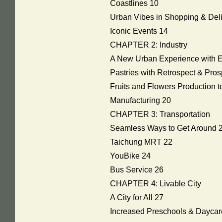
Coastlines 10
Urban Vibes in Shopping & Del
Iconic Events 14
CHAPTER 2: Industry
A New Urban Experience with E
Pastries with Retrospect & Pros
Fruits and Flowers Production 
Manufacturing 20
CHAPTER 3: Transportation
Seamless Ways to Get Around 
Taichung MRT 22
YouBike 24
Bus Service 26
CHAPTER 4: Livable City
A City for All 27
Increased Preschools & Daycar