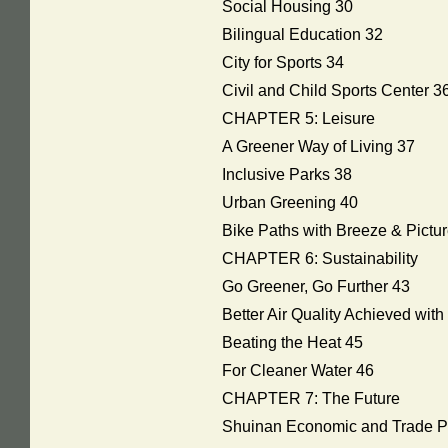
Social Housing 30
Bilingual Education 32
City for Sports 34
Civil and Child Sports Center 3
CHAPTER 5: Leisure
A Greener Way of Living 37
Inclusive Parks 38
Urban Greening 40
Bike Paths with Breeze & Pict
CHAPTER 6: Sustainability
Go Greener, Go Further 43
Better Air Quality Achieved wit
Beating the Heat 45
For Cleaner Water 46
CHAPTER 7: The Future
Shuinan Economic and Trade Par