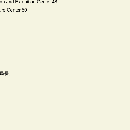
on and Exhibition Center 48
re Center 50
局長）