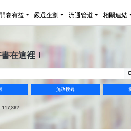
開卷有益
嚴選企劃
流通管道
相關連結
好書在這裡！
尋
施政搜尋
17,862