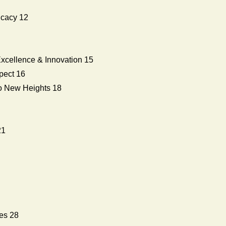
icacy 12
xcellence & Innovation 15
pect 16
to New Heights 18
21
es 28