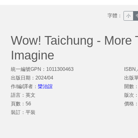
字體：
小
Wow! Taichung - More
Imagine
統一編號GPN：1011300463
ISBN
出版日期：2024/04
出版
作/編/譯者：
欒治誼
開數：
語言：英文
版次
頁數：56
價格：
裝訂：平裝