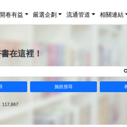
開卷有益
嚴選企劃
流通管道
相關連結
好書在這裡！
尋
施政搜尋
17,867