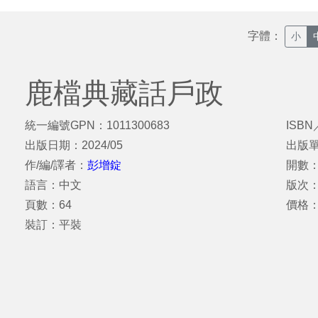
字體：
小
鹿檔典藏話戶政
統一編號GPN：1011300683
ISBN
出版日期：2024/05
出版
作/編/譯者：
彭增錠
開數：
語言：中文
版次
頁數：64
價格
裝訂：平裝