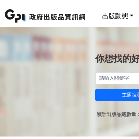
跳至主要內容區塊
:::
出版動態
你想找的
主題搜
累計出版品總數量：1