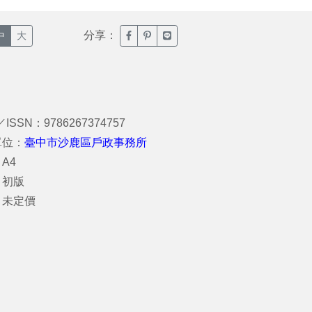
分享：
臉書分享(另開新視窗)
噗浪分享(另開新視窗)
Line分享(另開新視窗)
中
大
／ISSN：9786267374757
單位：
臺中市沙鹿區戶政事務所
A4
：初版
：未定價