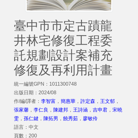
臺中市市定古蹟龍
井林宅修復工程委
託規劃設計案補充
修復及再利用計畫
統一編號GPN：1011300748
出版日期：2024/08
作/編/譯者：
李智富
，
簡惠華
，
許定森
，
王文郁
，
張家馨
，
李仁良
，
陳建邦
，
王詩涵
，
吉申君
，
宋曉
雯
，
孫仁鍵
，
陳拓男
，
饒秀茹
，
廖敏伶
語言：中文
頁數：200