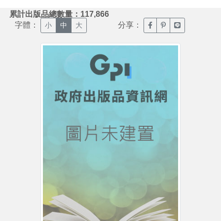
:::
累計出版品總數量：117,866
字體：
分享：
臉書分享(另開新視窗)
噗浪分享(另開新視
Line分享(另
小
中
大