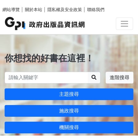
跳至主要內容區塊
網站導覽
│
關於本站
│
隱私權及安全政策
│
聯絡我們
你想找的好書在這裡！
搜尋
進階搜尋
主題搜尋
施政搜尋
機關搜尋