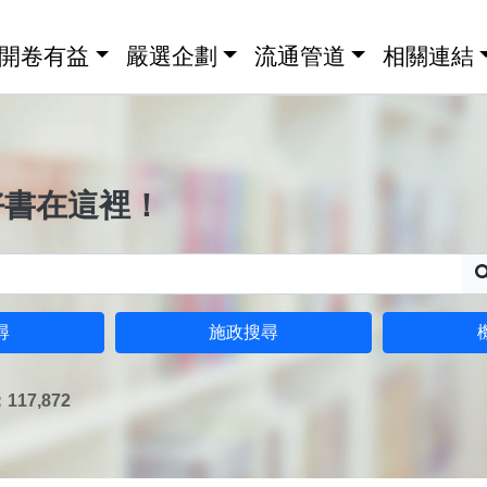
開卷有益
嚴選企劃
流通管道
相關連結
好書在這裡！
尋
施政搜尋
17,872