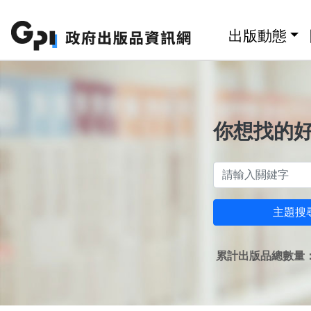
跳至主要內容區塊
:::
出版動態
你想找的
主題搜
累計出版品總數量：1