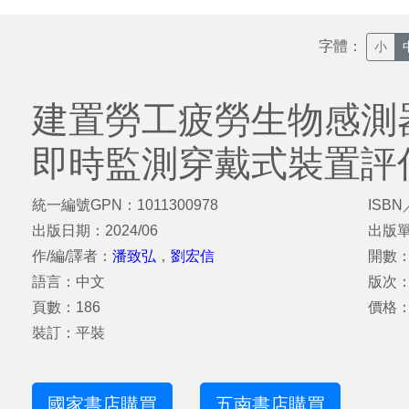
字體：
小
建置勞工疲勞生物感測
即時監測穿戴式裝置評
統一編號GPN：1011300978
ISBN
出版日期：2024/06
出版
作/編/譯者：
潘致弘
，
劉宏信
開數：
語言：中文
版次
頁數：186
價格：
裝訂：平裝
國家書店購買
五南書店購買