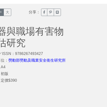
分享：
臉書分享(另開新視窗)
噗浪分享(另開新視窗)
Line分享(另開新視窗)
中
大
器與職場有害物
估研究
／ISSN：9786267493427
單位：
勞動部勞動及職業安全衛生研究所
A4
：初版
定價$390