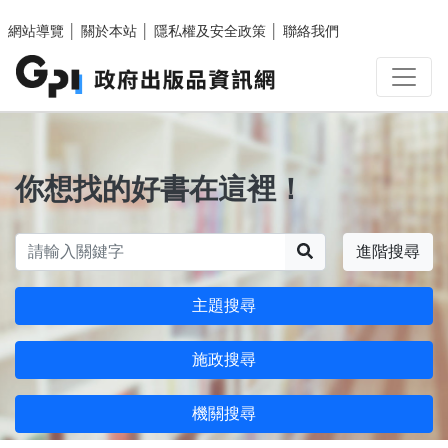
跳至主要內容區塊
網站導覽
│
關於本站
│
隱私權及安全政策
│
聯絡我們
你想找的好書在這裡！
搜尋
進階搜尋
主題搜尋
施政搜尋
機關搜尋