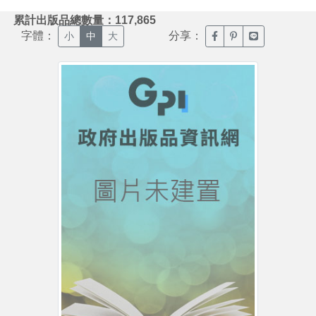
:::
累計出版品總數量：117,865
字體：
分享：
臉書分享(另開新視窗)
噗浪分享(另開新視
Line分享(另
小
中
大