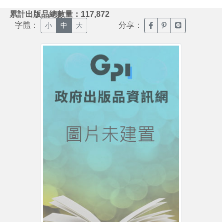
:::
累計出版品總數量：117,872
字體：
分享：
臉書分享(另開新視窗)
噗浪分享(另開新視
Line分享(另
小
中
大