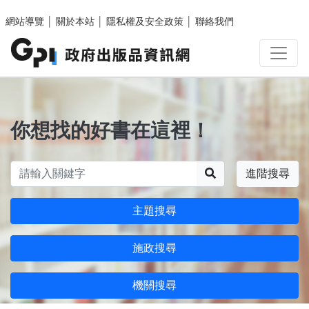
跳至主要內容區塊
網站導覽
│
關於本站
│
隱私權及安全政策
│
聯絡我們
你想找的好書在這裡！
搜尋
進階搜尋
主題搜尋
施政搜尋
機關搜尋