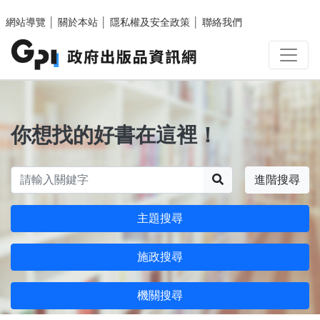
跳至主要內容區塊
網站導覽
│
關於本站
│
隱私權及安全政策
│
聯絡我們
你想找的好書在這裡！
搜尋
進階搜尋
主題搜尋
施政搜尋
機關搜尋