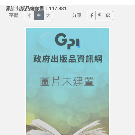
:::
累計出版品總數量：117,881
字體：
分享：
臉書分享(另開新視窗)
噗浪分享(另開新視
Line分享(另
小
中
大