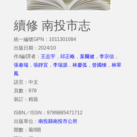
續修 南投市志
統一編號GPN：1011301084
出版日期：2024/10
作/編/譯者：
王志宇
，
邱正略
，
葉爾健
，
李宗信
，
張秦瑞
，
張靜宜
，
李瑞源
，
林慶弧
，
曾國棟
，
林翠
鳳
語言：中文
頁數：978
裝訂：精裝
ISBN／ISSN：9789865471712
出版單位：
南投縣南投市公所
開數：菊8開