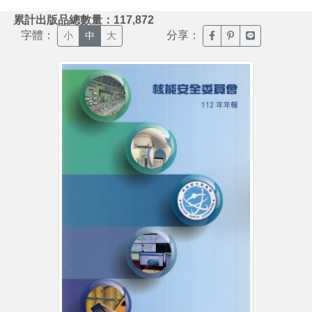
:::
累計出版品總數量：117,872
字體：
分享：
臉書分享(另開新視窗)
噗浪分享(另開新視
Line分享(另
小
中
大