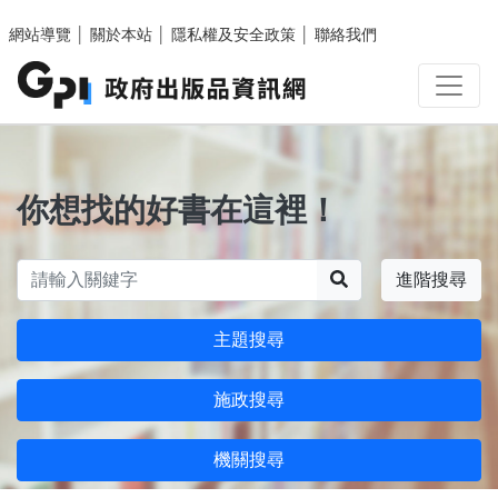
跳至主要內容區塊
網站導覽
│
關於本站
│
隱私權及安全政策
│
聯絡我們
你想找的好書在這裡！
搜尋
進階搜尋
主題搜尋
施政搜尋
機關搜尋