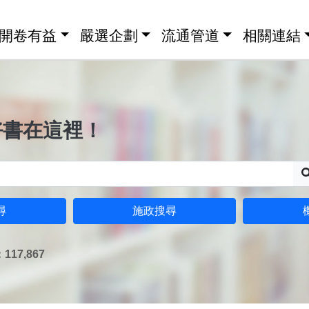
開卷有益
嚴選企劃
流通管道
相關連結
好書在這裡！
尋
施政搜尋
17,867