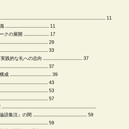
......................................................................................... 11
........................ 11
.................. 17
........................... 29
.................................. 33
................................. 37
...................................... 37
........................ 39
................................ 43
............................ 53
...................................... 57
...........................................................
........................................ 59
...................................... 59