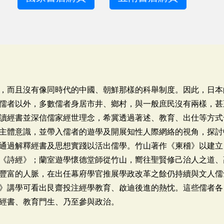
，而且沒有像同時代的中國、朝鮮那樣的科舉制度。因此，日本
儒者以外，多數儒者身居市井、鄉村，與一般庶民沒有兩樣，甚
讀經書並深信儒家經世理念，希冀透過著述、教育、出仕等方式
主體意識，並帶入儒者的遊學及開展知性人際網絡的視角，探討
通過解釋經書及思想實踐以活出儒學。竹山著作《柬稽》以建立
《詩經》；蘭室遊學懷德堂師從竹山，嚮往聖賢修己治人之道、
豐富的人脈，在出任幕府學官推展學政改革之餘仍持續與文人儒
》講學可看出艮齋投注經學教育、啟迪後進的熱忱。這些儒者各
經書、教育門生、乃至參與政治。