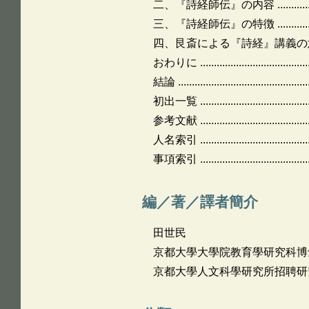
二、『詩経師伝』の内容 ........................
三、『詩経師伝』の特徴 ........................
四、艮斎による『詩経』講義の意義 ...........
おわりに ...........................................
結論 ..................................................
初出一覧 .............................................
参考文献 .............................................
人名索引 .............................................
事項索引 .............................................
編／著／譯者簡介
田世民
京都大學大學院教育學研究科博
京都大學人文科學研究所招聘研