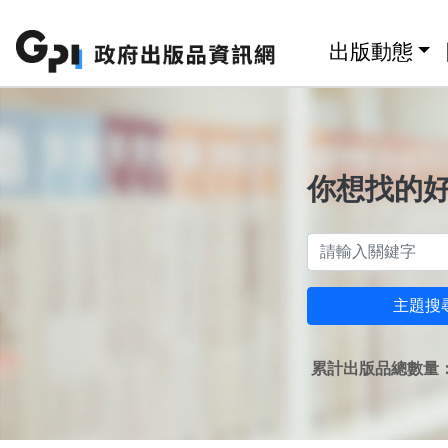
跳至主要內容區塊
:::
出版動態
你想找的
主題搜
累計出版品總數量：1