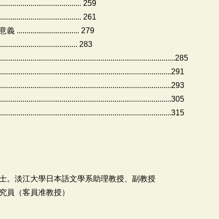
............................. 259
............................. 261
..................... 279
.................................... 283
.......................................................................................285
..................................................................................291
..................................................................................293
..................................................................................305
..................................................................................315
士。淡江大學日本語文學系助理教授、副教授
究員（客員准教授）