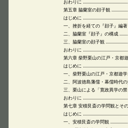
おわりに ...........................................
第五章 脇蘭室の顔子観 ...............................
はじめに ...........................................
一、挫折を経ての『顔子』編著 ................
二、脇蘭室『顔子』の構成 .....................
三、脇蘭室の顔子観 .............................
おわりに ...........................................
第六章 柴野栗山の江戸・京都遊学とその知的 ネットワークの展開 .
はじめに ...........................................
一、柴野栗山の江戸・京都遊学.................
二、阿波徳島藩儒・幕儒時代の交遊関係 ......
三、栗山による「寛政異学の禁」の上
おわりに ...........................................
第七章 安積艮斎の学問観とその『詩経』講義 .......
はじめに ...........................................
一、安積艮斎の学問観 ...........................