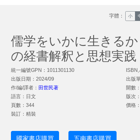
字體：
小
儒学をいかに生きるか
の経書解釈と思想実践
統一編號GPN：1011301130
ISBN
出版日期：2024/09
出版
作/編/譯者：
田世民著
開數：
語言：日文
版次
頁數：344
價格：
裝訂：精裝
國家書店購買
五南書店購買