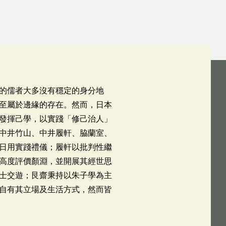
的儒者大多沒有穩定的身分地
至屬於邊緣的存在。然而，日本
發揮己學，以實踐「修己治人」
中井竹山、中井履軒、脇蘭室、
日用實踐禮儀；履軒以批判性繼
高度評價顏淵，並開展其經世思
士交遊；艮齋秉持以朱子學為主
自有其立場及生活方式，然而皆