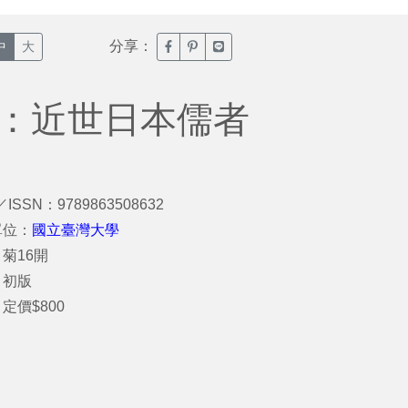
分享：
臉書分享(另開新視窗)
噗浪分享(另開新視窗)
Line分享(另開新視窗)
中
大
：近世日本儒者
／ISSN：9789863508632
單位：
國立臺灣大學
菊16開
：初版
定價$800