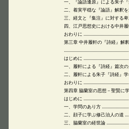
一、『論語逢原』による朱子『集注』諸
二、着実平穏な『論語』解釈を追求する履軒 .
三、経文と『集注』に対する卑近
四、江戸思想史における中井履軒『
おわりに ...........................................
第三章 中井履軒の『詩経』解
.......................................................
はじめに ...........................................
一、履軒による『詩経』篇次の釐正と刪詩 ...
二、履軒による朱子『詩経』学に対
おわりに ...........................................
第四章 脇蘭室の思想－聖賢に学ぶ修己治人の道－ ...
はじめに ...........................................
一、学問のあり方 ................................
二、顔子に学ぶ修己治人の道 ...................
三、脇蘭室の経世論 .............................