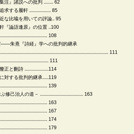
説への批判 ........ 62
................. 85
な比喩を用いての評論.. 95
論語逢原』の位置 ..100
.................................... 108
釈――朱熹『詩経』学への批判的継承
............................................................................................ 111
..................................... 111
.................114
する批判的継承.....119
.................................... 139
................................. 163
.................................... 163
............................... 167
........................ 174
.............................. 179