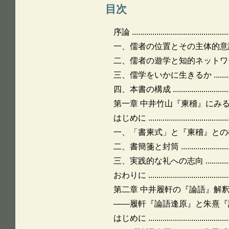
目次
序論 ..................................................
一、儒者の位置とその主体的意識 ..............
二、儒者の遊学と知的ネットワークの展開 ....
三、儒学をいかに生きるか ......................
四、本書の構成 ...................................
第一章 中井竹山『柬稽』にみる実践的な礼への志向 .
はじめに ...........................................
一、「書柬式」と『柬稽』との構成 ............
二、書簡箋と封筒 .................................
三、実践的な礼への志向 .........................
おわりに ...........................................
第二章 中井履軒の『論語』解釈 .......................
――履軒『論語逢原』と朱熹『論語集注』の間 .......
はじめに ...........................................