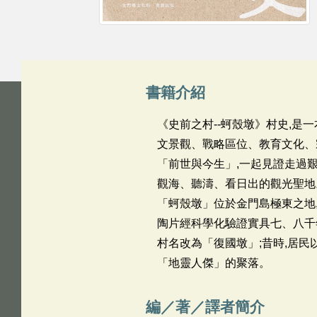
書籍介紹
《史前之村--蚵殼墩》村史,是
文景觀、戰略區位、教育文化、
「前世與今生」,一起見證走過艱
觀海、聽濤、看日出的觀光聖地
「蚵殼墩」位於金門島極東之地,
陶片經科學化驗證實具七、八千
村名改為「復國墩」;昔時,居民
「地靈人傑」的聚落。
編／著／譯者簡介