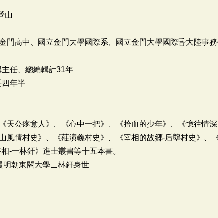
營山
金門高中、國立金門大學國際系、國立金門大學國際昏大陸事務
主任、總編輯計31年
長四年半
《天公疼意人》、《心中一把》、《拾血的少年》、《憶往情深
山風情村史》、《莊演義村史》、《宰相的故郷-后壟村史》、《古
宰相-一林釬》進士叢書等十五本書。
先賢明朝東閣大學士林釬身世