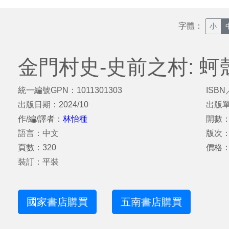
字體：
小
金門村史-史前之村: 
統一編號GPN：1011301303
ISBN
出版日期：2024/10
出版
作/編/譯者：
林怡種
開數：
語言：中文
版次
頁數：320
價格：
裝訂：平裝
國家書店購買
五南書店購買