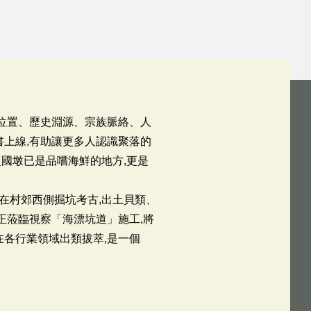
理位置、歷史淵源、宗族脈絡、人
書上線,有助讓更多人認識聚落的
復國墩已是品嚐海鮮的地方,更是
,在村郊西側掘坑考古,出土貝類、
正蒞臨視察「海漂坑道」施工,將
在各行業領域出類拔萃,是一個