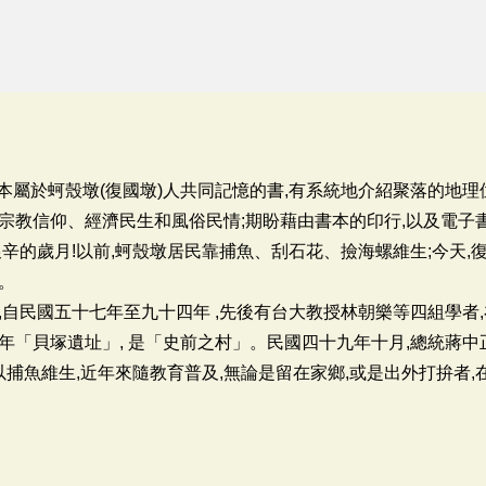
一本屬於蚵殼墩(復國墩)人共同記憶的書,有系統地介紹聚落的地
宗教信仰、經濟民生和風俗民情;期盼藉由書本的印行,以及電子
辛的歲月!以前,蚵殼墩居民靠捕魚、刮石花、撿海螺維生;今天,
。
自民國五十七年至九十四年 ,先後有台大教授林朝樂等四組學者
年「貝塚遺址」, 是「史前之村」。民國四十九年十月,總統蔣中
以捕魚維生,近年來隨教育普及,無論是留在家鄉,或是出外打拚者,