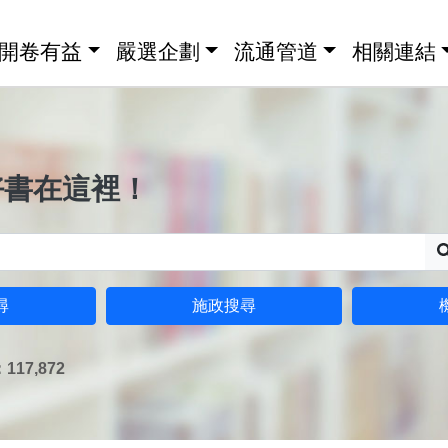
開卷有益
嚴選企劃
流通管道
相關連結
好書在這裡！
尋
施政搜尋
17,872