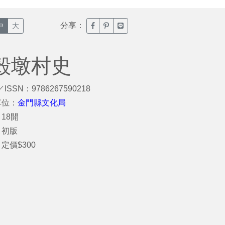
分享：
臉書分享(另開新視窗)
噗浪分享(另開新視窗)
Line分享(另開新視窗)
中
大
蚵殼墩村史
／ISSN：9786267590218
單位：
金門縣文化局
18開
：初版
定價$300