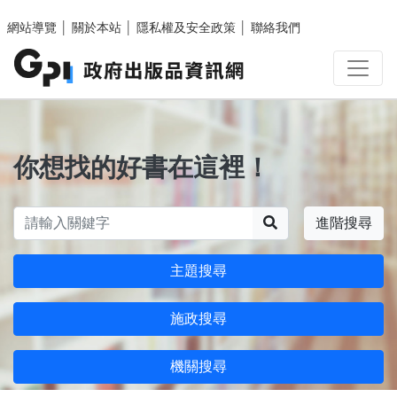
跳至主要內容區塊
網站導覽
│
關於本站
│
隱私權及安全政策
│
聯絡我們
你想找的好書在這裡！
搜尋
進階搜尋
主題搜尋
施政搜尋
機關搜尋