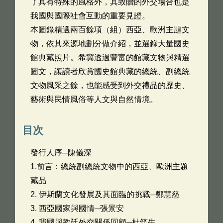
了具有特殊的風格外，其致贈的外交場合也是
我國與國際社會互動的重要見證。
本圖錄精選兩百餘項（組）西亞、歐洲主題文
物，依其來源地劃分做介紹，並選錄大量國史
館典藏照片。希冀透過豐富的館藏文物與精選
圖文，讓讀者欣賞國史館典藏的總統、副總統
文物風采之餘，也能感受到外交禮品的歷史、
藝術與民情風俗等人文與自然情境。
目次
發行人序─陳儀深
1.前言：總統副總統文物中的西亞、歐洲主題
藏品
2. 伊斯蘭文化發展及其面臨的挑戰─鄭慧慈
3. 西亞國家與國情─張景安
4. 我國與教廷外交關係回顧─杜筑生