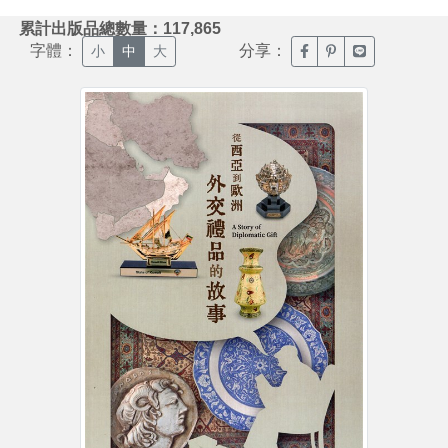
:::
累計出版品總數量：117,865
字體：
分享：
臉書分享(另開新視窗)
噗浪分享(另開新視
Line分享(另
小
中
大