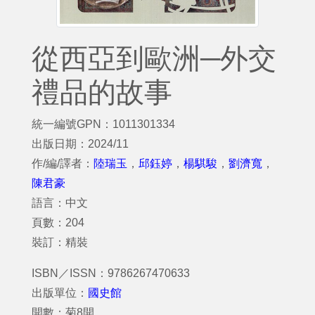
從西亞到歐洲─外交
禮品的故事
統一編號GPN：1011301334
出版日期：2024/11
作/編/譯者：
陸瑞玉
，
邱鈺婷
，
楊騏駿
，
劉濟寬
，
陳君豪
語言：中文
頁數：204
裝訂：精裝
ISBN／ISSN：9786267470633
出版單位：
國史館
開數：菊8開