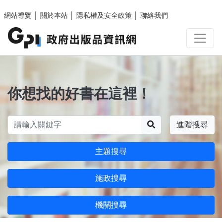
跳至主要內容區塊
網站導覽
│
關於本站
│
隱私權及安全政策
│
聯絡我們
你想找的好書在這裡！
搜尋
進階搜尋
主題搜尋
施政搜尋
機關搜尋