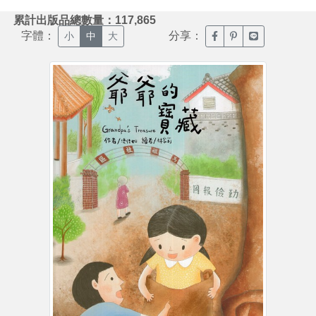
:::
累計出版品總數量：117,865
字體：
分享：
臉書分享(另開新視窗)
噗浪分享(另開新視
Line分享(另
小
中
大