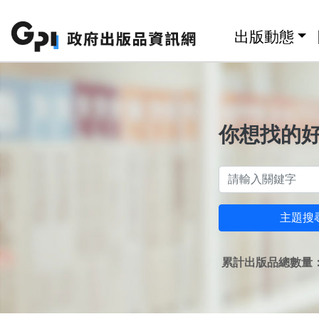
跳至主要內容區塊
:::
出版動態
你想找的
主題搜
累計出版品總數量：1