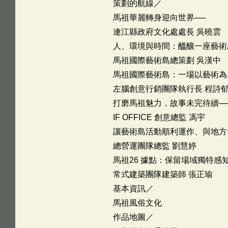
策劃的航線／
馬祖華麗轉身迎向世界──
連江縣政府文化處處長 吳曉雲
人、環境與時間：醞釀一座藝術
馬祖國際藝術島總策劃 吳漢中
馬祖國際藝術島：一場以藝術為
左腦創意行銷團隊執行長 程詩郁 
打磨馬祖魅力，故事未完待續─
IF OFFICE 創意總監 馮宇
讓藝術島活動順利運作、與地方
總營運團隊總監 劉慧婷
馬祖26 據點：保留場域獨特感
常式建築團隊建築師 張正瑜
基本資訊／
馬祖風俗文化
作品地圖／