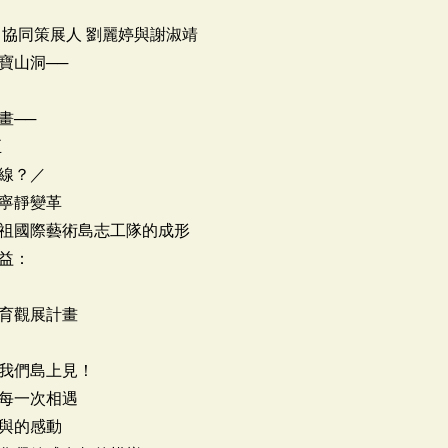
、協同策展人 劉麗婷與謝淑靖
寶山洞──
畫──
正
線？／
寧靜變革
祖國際藝術島志工隊的成形
益：
育觀展計畫
我們島上見！
每一次相遇
與的感動