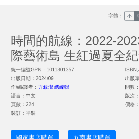
字體：
小
時間的航線：2022-2
際藝術島 生紅過夏全
統一編號GPN：1011301357
ISBN
出版日期：2024/09
出版
作/編/譯者：
方敘潔 總編輯
開數：
語言：中文
版次
頁數：224
價格：
裝訂：平裝
國家書店購買
五南書店購買