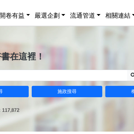
開卷有益
嚴選企劃
流通管道
相關連結
好書在這裡！
尋
施政搜尋
17,872