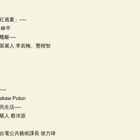
紅過夏」──
 林平
艦艇──
策展人 李若梅、曹楷智
──
w Putun
民生活──
展人 蔡沛原
台電公共藝術課長 侯力瑋