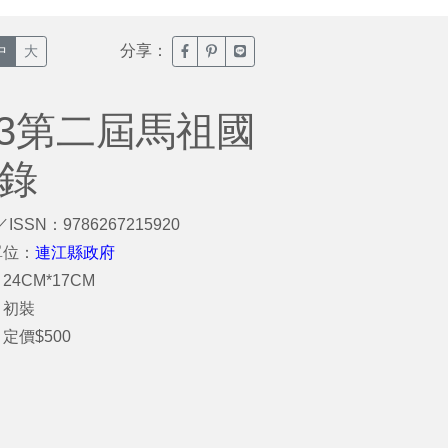
分享：
臉書分享(另開新視窗)
噗浪分享(另開新視窗)
Line分享(另開新視窗)
中
大
023第二屆馬祖國
紀錄
／ISSN：9786267215920
單位：
連江縣政府
24CM*17CM
：初裝
定價$500