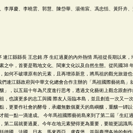
、李厚慶、李曉雲、郭慧、陳岱華、湯侑宸、馮忠恬、黃阡卉、
序 連江縣縣長 王忠銘 序 生紅過夏的內外熱情 馬祖從長期以來
素之中，首要是戰地文化、閩東文化以及自然生態。從民國38 
，如何不破壞原有的元素，且再增添新意，將馬祖的觀光旅遊也
始，我們連江縣政府與中華文化總會合作主辦的「馬祖國際藝術島」
釀」，以五屆十年為尺度進行思考，透過文化藝術上觀念跟創作
祖，也讓更多的志工與國 際友人蒞臨本島，並且創造一次又一
點，更要作社會的酵母，承繼無數個夏天的島嶼釀，重釀一罈以
才能一點一滴達成。 今年馬祖國際藝術島來到了第二屆「生紅
，第二屆就要過夏。今年在地元素變得更為重要，要能更認識馬
括德國、法國、日本、馬來西亞、盧森堡，並與臺灣各地的創作