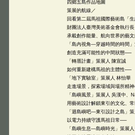
四鄉五島作品地圖
策展的航線／
回看第二屆馬祖國際藝術島「生
財團法人臺灣美術基金會執行長
承載創作能量、航向世界的藝文
「島內視角—穿越時間的時間」
創造充滿可能性的中間狀態──
「轉厝計畫」策展人 陳宣誠
如何重新建構馬祖的主體性──
「地下實驗室」策展人 林怡華
走進場景，探索場域與場所精神
「島嶼風景」策展人 吳漢中、Naka
用藝術設計解鎖東引的文化、常
「迴島嶼吧—東引設計之島」策
以電力持續守護馬祖日常──
「島嶼生息—島嶼時光」策展人