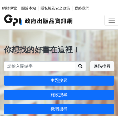
跳至主要內容區塊
網站導覽
│
關於本站
│
隱私權及安全政策
│
聯絡我們
你想找的好書在這裡！
搜尋
進階搜尋
主題搜尋
施政搜尋
機關搜尋