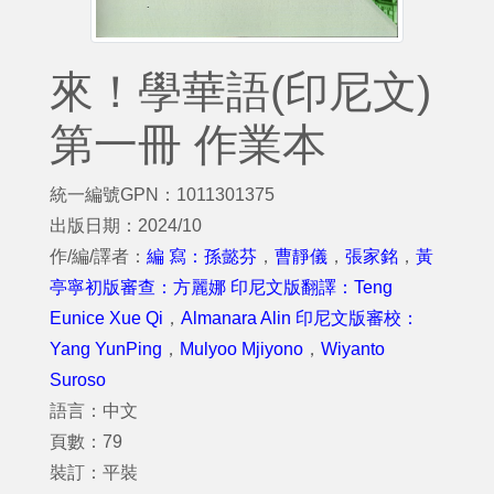
來！學華語(印尼文)
第一冊 作業本
統一編號GPN：1011301375
出版日期：2024/10
作/編/譯者：
編 寫：孫懿芬
，
曹靜儀
，
張家銘
，
黃
亭寧初版審查：方麗娜 印尼文版翻譯：Teng
Eunice Xue Qi
，
Almanara Alin 印尼文版審校：
Yang YunPing
，
Mulyoo Mjiyono
，
Wiyanto
Suroso
語言：中文
頁數：79
裝訂：平裝