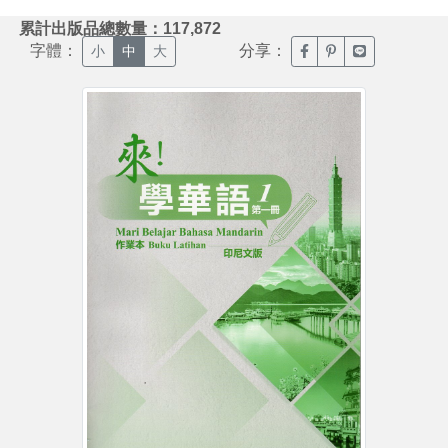
:::
累計出版品總數量：117,872
字體：
分享：
臉書分享(另開新視窗)
噗浪分享(另開新視
Line分享(另
小
中
大