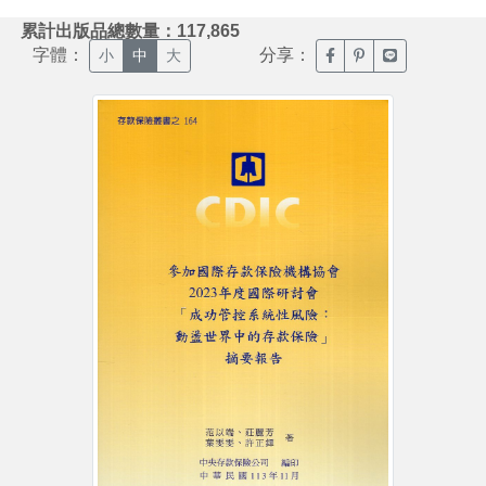
:::
累計出版品總數量：117,865
字體：
分享：
臉書分享(另開新視窗)
噗浪分享(另開新視
Line分享(另
小
中
大