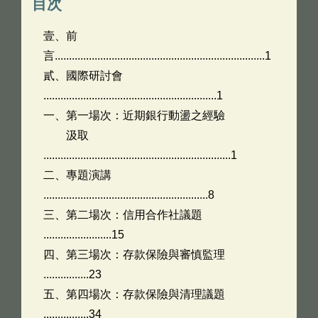
目次
壹、前
言..........................................................................1
貳、國際研討會
.............................................................1
一、第一場次：近期銀行動盪之經驗
汲取
..................................................................1
二、專題演講
..........................................................8
三、第二場次：信用合作社議題
........................15
四、第三場次：存款保險與審慎監理
................23
五、第四場次：存款保險與清理議題
................34