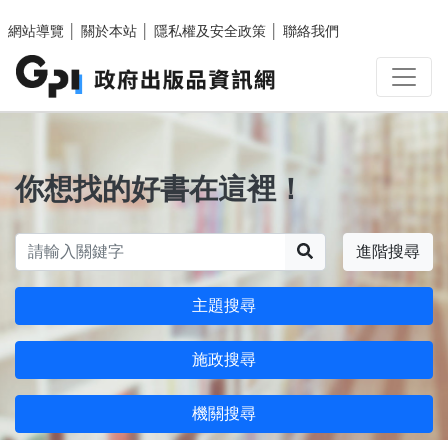
跳至主要內容區塊
網站導覽
│
關於本站
│
隱私權及安全政策
│
聯絡我們
你想找的好書在這裡！
搜尋
進階搜尋
主題搜尋
施政搜尋
機關搜尋