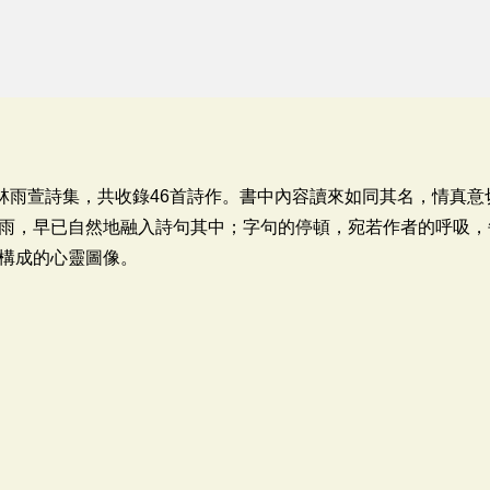
家林雨萱詩集，共收錄46首詩作。書中內容讀來如同其名，情真
雨，早已自然地融入詩句其中；字句的停頓，宛若作者的呼吸，
構成的心靈圖像。