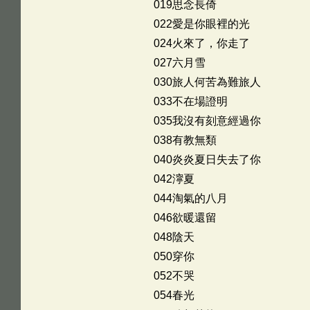
019思念長倚
022愛是你眼裡的光
024火來了，你走了
027六月雪
030旅人何苦為難旅人
033不在場證明
035我沒有刻意經過你
038有教無類
040炎炎夏日失去了你
042濘夏
044淘氣的八月
046欲暖還留
048陰天
050穿你
052不哭
054春光