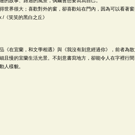
邊的故事、路過的風景，偶爾會想要寫寫自己。
得世界很大；喜歡對外的窗，卻喜歡站在門內，因為可以看著窗
k /《笑笑的黑白之丘》
品《在宜蘭，和文學相遇》與《我沒有刻意經過你》，前者為散
細且慢的宜蘭生活光景。不刻意書寫地方，卻能令人在字裡行間
動人樣貌。