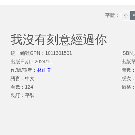
字體：
小
我沒有刻意經過你
統一編號GPN：1011301501
ISBN
出版日期：2024/11
出版
作/編/譯者：
林雨萱
開數：
語言：中文
版次
頁數：124
價格：
裝訂：平裝