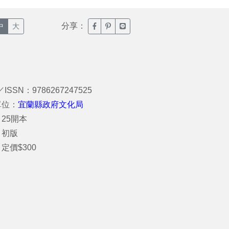
分享：
臉書分享(另開新視窗)
噗浪分享(另開新視窗)
Line分享(另開新視窗)
中
大
／ISSN：9786267247525
單位：
宜蘭縣政府文化局
25開本
：初版
定價$300