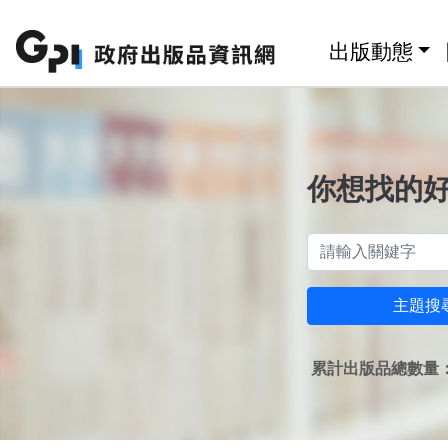
跳至主要內容區塊
:::
出版動態
你想找的
主題搜
累計出版品總數量：1