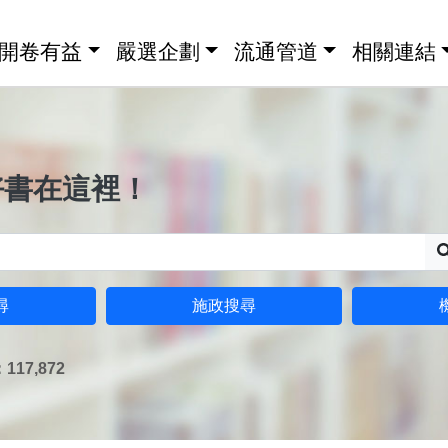
開卷有益
嚴選企劃
流通管道
相關連結
好書在這裡！
尋
施政搜尋
17,872