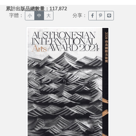
:::
累計出版品總數量：117,872
字體：
分享：
臉書分享(另開新視窗)
噗浪分享(另開新視
Line分享(另
小
中
大