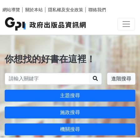
跳至主要內容區塊
網站導覽
│
關於本站
│
隱私權及安全政策
│
聯絡我們
你想找的好書在這裡！
搜尋
進階搜尋
主題搜尋
施政搜尋
機關搜尋