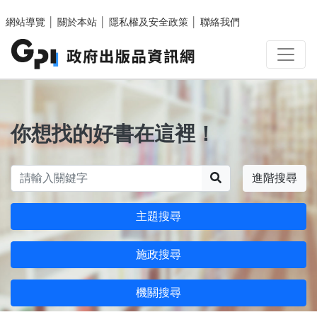
跳至主要內容區塊
網站導覽
│
關於本站
│
隱私權及安全政策
│
聯絡我們
你想找的好書在這裡！
搜尋
進階搜尋
主題搜尋
施政搜尋
機關搜尋