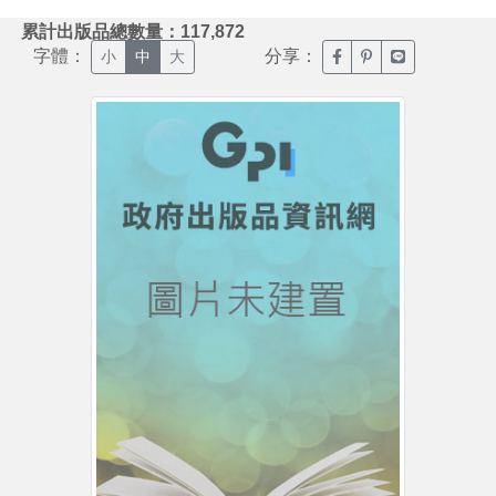
:::
累計出版品總數量：117,872
字體：
分享：
臉書分享(另開新視窗)
噗浪分享(另開新視
Line分享(另
小
中
大