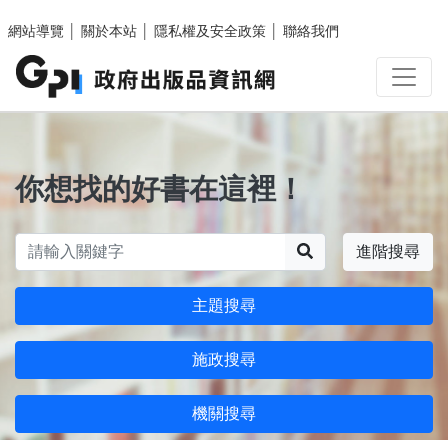
跳至主要內容區塊
網站導覽
│
關於本站
│
隱私權及安全政策
│
聯絡我們
你想找的好書在這裡！
搜尋
進階搜尋
主題搜尋
施政搜尋
機關搜尋