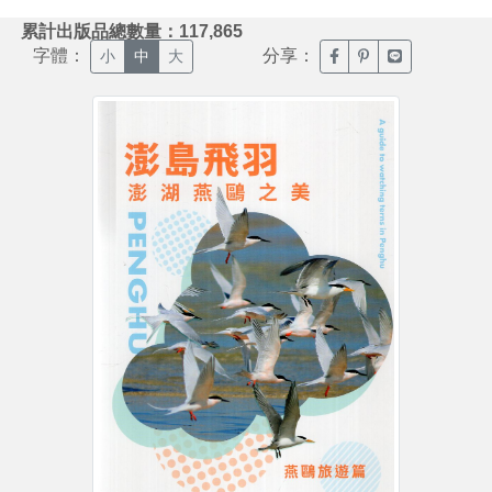
:::
累計出版品總數量：117,865
字體：
分享：
臉書分享(另開新視窗)
噗浪分享(另開新視
Line分享(另
小
中
大