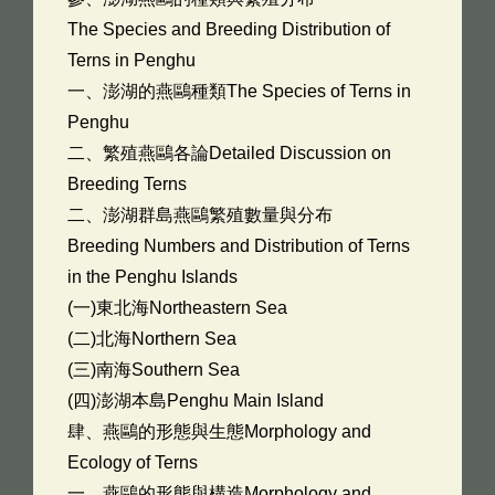
The Species and Breeding Distribution of
Terns in Penghu
一、澎湖的燕鷗種類The Species of Terns in
Penghu
二、繁殖燕鷗各論Detailed Discussion on
Breeding Terns
二、澎湖群島燕鷗繁殖數量與分布
Breeding Numbers and Distribution of Terns
in the Penghu Islands
(一)東北海Northeastern Sea
(二)北海Northern Sea
(三)南海Southern Sea
(四)澎湖本島Penghu Main Island
肆、燕鷗的形態與生態Morphology and
Ecology of Terns
一、燕鷗的形態與構造Morphology and