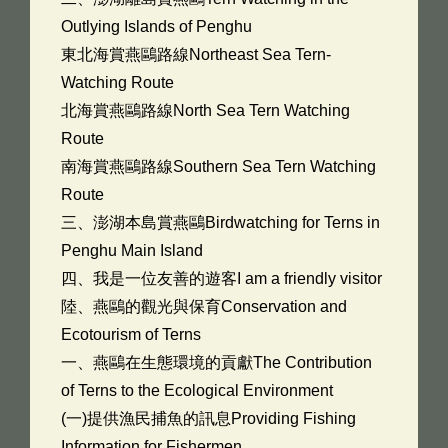
Outlying Islands of Penghu
東北海賞燕鷗路線Northeast Sea Tern-
Watching Route
北海賞燕鷗路線North Sea Tern Watching
Route
南海賞燕鷗路線Southern Sea Tern Watching
Route
三、澎湖本島賞燕鷗Birdwatching for Terns in
Penghu Main Island
四、我是一位友善的遊客I am a friendly visitor
陸、燕鷗的觀光與保育Conservation and
Ecotourism of Terns
一、燕鷗在生態環境的貢獻The Contribution
of Terns to the Ecological Environment
(一)提供漁民捕魚的訊息Providing Fishing
Information for Fishermen