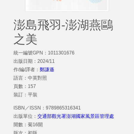
澎島飛羽-澎湖燕鷗
之美
統一編號GPN：1011301676
出版日期：2024/11
作/編/譯者：
鄭謙遜
語言：中英對照
頁數：157
裝訂：平裝
ISBN／ISSN：9789865316341
出版單位：
交通部觀光署澎湖國家風景區管理處
開數：菊16開
版次：初版