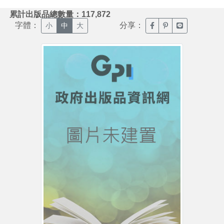
:::
累計出版品總數量：117,872
字體：
分享：
臉書分享(另開新視窗)
噗浪分享(另開新視
Line分享(另
小
中
大