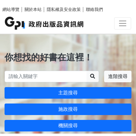
跳至主要內容區塊
網站導覽
│
關於本站
│
隱私權及安全政策
│
聯絡我們
你想找的好書在這裡！
搜尋
進階搜尋
主題搜尋
施政搜尋
機關搜尋