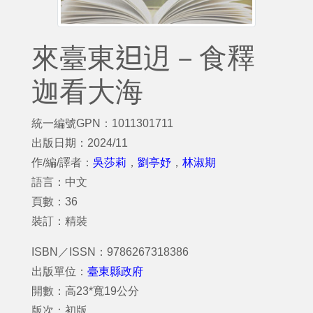
來臺東𨑨迌－食釋
迦看大海
統一編號GPN：1011301711
出版日期：2024/11
作/編/譯者：
吳莎莉
，
劉亭妤
，
林淑期
語言：中文
頁數：36
裝訂：精裝
ISBN／ISSN：9786267318386
出版單位：
臺東縣政府
開數：高23*寬19公分
版次：初版