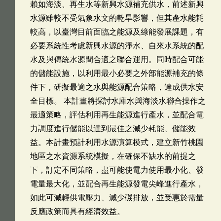
賴如海淡、再生水等新興水源補充供水，前述新興
水源雖較不受氣象水文的乾旱影響，但其產水能耗
較高，以臺灣目前面臨之能源及綠能發展課題，有
必要系統性考慮新興水源的淨水、自來水系統的配
水及與傳統水源間合適之聯合運用。同時配合可能
的儲能設施，以利用最小必要之外部能源補充的條
件下，研擬最適之水與能源配合策略，達成供水安
全目標。 本計畫將探討水庫水與海淡水聯合操作之
最適策略，評估利用再生能源進行產水，並配合電
力調度進行儲能以達到最佳之減少耗能、儲能效
益。本計畫預計利用水源演算模式，建立新竹桃園
地區之水資源系統模擬，在確保不缺水的前提之
下，訂定不同策略，盡可能使電力使用最小化、發
電量最大化，並配合再生能源發電尖峰進行產水，
如此可減輕供電壓力、減少碳排放，並受惠於需量
反應政策而具有經濟效益。