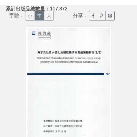
:::
累計出版品總數量：117,872
字體：
分享：
臉書分享(另開新視窗)
噗浪分享(另開新視
Line分享(另
小
中
大