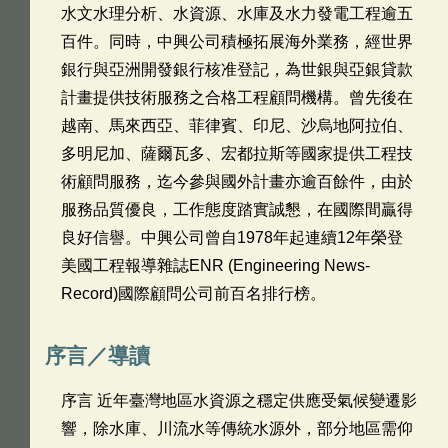
水文水理分析、水資源、水庫及水力發電工程逾五
百件。同時，中興公司積極拓展海外業務，經世界
銀行與亞洲開發銀行核准登記，為世銀與亞銀貸款
計畫提供技術服務之合格工程顧問機構。曾先後在
越南、馬來西亞、菲律賓、印尼、沙烏地阿拉伯、
多明尼加、薩爾瓦多、宏都拉斯等國家提供工程技
術顧問服務，迄今參與國外計畫亦逾百餘件，由於
服務品質優良，工作態度踏實誠懇，在國際間贏得
良好信譽。中興公司曾自1978年起連續12年榮登
美國工程報導雜誌ENR (Engineering News-
Record)國際顧問公司前百名排行榜。
序言／導讀
序言 近年臺灣地區水資源之穩定供應受氣候變遷影
響，除水庫、川流水等傳統水源外，部分地區需仰