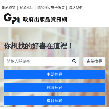
跳至主要內容區塊
網站導覽
│
關於本站
│
隱私權及安全政策
│
聯絡我們
你想找的好書在這裡！
搜尋
進階搜尋
主題搜尋
施政搜尋
機關搜尋