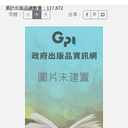
:::
累計出版品總數量：117,872
字體：
分享：
臉書分享(另開新視窗)
噗浪分享(另開新視
Line分享(另
小
中
大