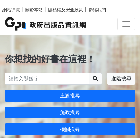
跳至主要內容區塊
網站導覽
│
關於本站
│
隱私權及安全政策
│
聯絡我們
你想找的好書在這裡！
搜尋
進階搜尋
主題搜尋
施政搜尋
機關搜尋