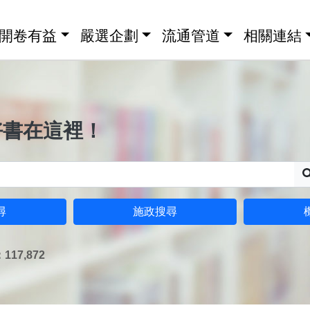
開卷有益
嚴選企劃
流通管道
相關連結
好書在這裡！
尋
施政搜尋
17,872