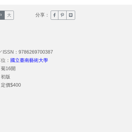
分享：
臉書分享(另開新視窗)
噗浪分享(另開新視窗)
Line分享(另開新視窗)
中
大
／ISSN：9786269700387
單位：
國立臺南藝術大學
菊16開
：初版
定價$400