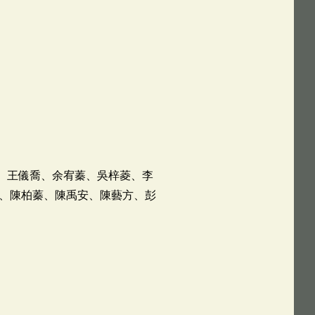
真、王儀喬、余宥蓁、吳梓菱、李
、陳柏蓁、陳禹安、陳藝方、彭