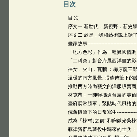
目次
目 次
序文一 新世代．新視野．新史學─
序文二 於是，我和藝術說上話了-------------
畫家故事------------------------------------
「地方色彩」作為一種異國情調：藤島武二眼
「二科會」對台府展西洋畫的影響：有島生馬---
裸女﹒火山﹒瓦牆 ：梅原龍三郎的東方主義----
溫暖的南方風景: 張萬傳筆下的廈門----------
推動西方時尚藝文的洋服販賣商及洋畫家: 古川
林克恭：一陣輕拂過台展的英倫歐風----------
臺府展常勝軍，緊貼時代風格的院田繁--------
倪蔣懷筆下的日常寫生---------------------
成為「棟材｣之前: 和煦微光吳棟材-----------
菲律賓群島戰役中歸來的士兵：石原紫山-------