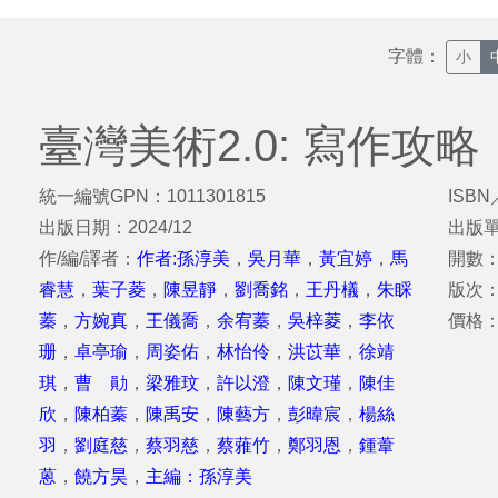
字體：
小
臺灣美術2.0: 寫作攻略
統一編號GPN：1011301815
ISBN
出版日期：2024/12
出版
作/編/譯者：
作者:孫淳美
，
吳月華
，
黃宜婷
，
馬
開數：
睿慧
，
葉子菱
，
陳昱靜
，
劉喬銘
，
王丹檥
，
朱睬
版次
蓁
，
方婉真
，
王儀喬
，
余宥蓁
，
吳梓菱
，
李依
價格：
珊
，
卓亭瑜
，
周姿佑
，
林怡伶
，
洪苡華
，
徐靖
琪
，
曹 勛
，
梁雅玟
，
許以澄
，
陳文瑾
，
陳佳
欣
，
陳柏蓁
，
陳禹安
，
陳藝方
，
彭暐宸
，
楊絲
羽
，
劉庭慈
，
蔡羽慈
，
蔡蕥竹
，
鄭羽恩
，
鍾葦
蒽
，
饒方昊
，
主編：孫淳美