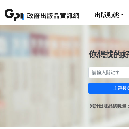
跳至主要內容區塊
:::
出版動態
你想找的
主題搜
累計出版品總數量：1