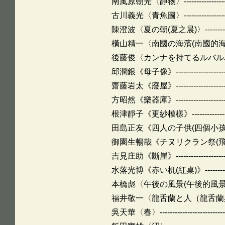
南風原朝光〈靜物〉-----------------------
古川義光〈青魚圖〉------------------------
陳澄波〈夏の朝(夏之晨)〉------------------
橫山精一〈南國の海濱(南國的海濱)〉--------
後藤俊〈カンナを持てるルバルバ (拿美人
邱潤銀《母子像》-------------------------
齋藤岩太《廢屋》-------------------------
方昭然《樂器庫》-------------------------
根津靜子《更紗模樣》---------------------
田島正友《四人の子供(四個小孩)》----------
御園生暢哉《チヌリクラン祭(飛魚祭)》------
吉見庄助《斷崖》-------------------------
水落光博《赤い机(紅桌)》-----------------
本橋彪〈午後の風景(午後的風景)〉----------
福井敬一〈龍舌蘭と人（龍舌蘭與人）〉-------
吳天華〈春〉-----------------------------