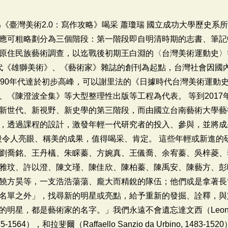
《臺灣美術2.0：寫作攻略》喝采 蕭瓊瑞 國立成功大學歷史系所
應可粗略劃分為三個階段：第一階段即自明清時期的志書、筆記
原住民族藝術調查，以迄戰後初期王白淵的〈台灣美術運動史〉
0年代《雄獅美術》、《藝術家》雜誌的創刊為起點，台灣社會因國
990年代達於初步高峰，可以謝里法的《日據時代台灣美術運動
、《陳澄波全集》等大型整理性出版等工程為代表。 等到2017
新世代、新視野、新史學的第三階段，而由國立台南藝術大學藝
，透過課程的設計，激發年輕一代研究者的投入、參與，並將成
階段令人亮眼、稱美的成果，值得喝采、肯定。 這些年輕或新進
劉喬銘、王丹檥、朱睬蓁、方婉真、王儀喬、余宥蓁、吳梓菱、
雅玟、許以澄、陳文瑾、陳佳欣、陳柏蓁、陳禹安、陳藝方、彭
饒方昊等，一支浩浩蕩蕩、龐大而精銳的隊伍；他們或是拿著長
名單之外」，找尋新的明星或亮點，給予重新的發掘、詮釋，與
，都是藝術家的名字。」我們永遠不會遺忘達文西（Leonardo da V
75-1564），和拉斐爾（Raffaello Sanzio da Urbino, 1