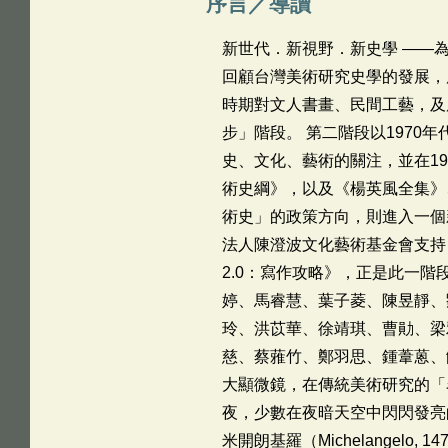
序言／導讀
新世代．新視野．新史學 ――為
回顧台灣美術研究史學的發展，
時期對文人書畫、民間工藝，及
步」階段。 第二階段以197
史、文化、藝術的關注，並在1
術史綱》，以及《楊英風全集》
術史」的政策方向，則進入一個
法人陳澄波文化藝術基金會支持
2.0：寫作攻略》，正是此一
婷、馬睿慧、葉子菱、陳昱靜、
玲、洪苡華、徐靖琪、曹勛、梁
慈、蔡蕥竹、鄭羽思、鍾葦蒽、
大顯微鏡，在傳統美術研究的「
夜，少數在夜暗天空中閃閃發亮的明星
米開朗基羅（Michelangelo, 14