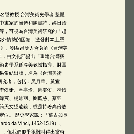
名譽教授 台灣美術史學者 整體
中畫家的簡傳和題畫詩，經日治
等，可視為台灣美術研究的「起
內外情勢的困頓，激發對本土歷
史》、劉益昌等人合著的《台灣美
年，由文化部提出「重建台灣藝
術史學系孫淳美教授指導、財團
果集結出版，名為《台灣美術
的研究者，包括：吳月華、黃宜
李依珊、卓亭瑜、周姿佑、林怡
暐宸、楊絲羽、劉庭慈、蔡羽
筒天文望遠鏡，或是持著高倍放
定位。 歷史學家說：「萬古如長
inci, 1452-1519）、
483-1520），但我們似乎很難叫得出當時