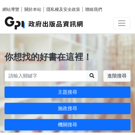
跳至主要內容區塊
網站導覽
│
關於本站
│
隱私權及安全政策
│
聯絡我們
你想找的好書在這裡！
搜尋
進階搜尋
主題搜尋
施政搜尋
機關搜尋