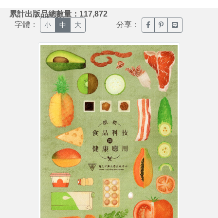
:::
累計出版品總數量：117,872
字體：
分享：
臉書分享(另開新視窗)
噗浪分享(另開新視
Line分享(另
小
中
大