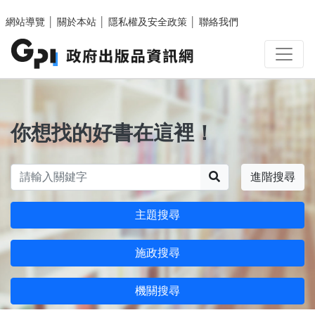
跳至主要內容區塊
網站導覽
│
關於本站
│
隱私權及安全政策
│
聯絡我們
你想找的好書在這裡！
搜尋
進階搜尋
主題搜尋
施政搜尋
機關搜尋