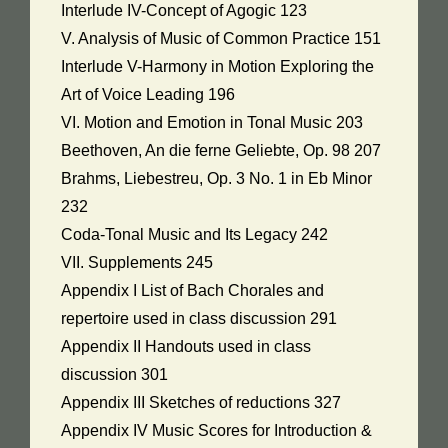
Interlude IV-Concept of Agogic 123
V. Analysis of Music of Common Practice 151
Interlude V-Harmony in Motion Exploring the
Art of Voice Leading 196
VI. Motion and Emotion in Tonal Music 203
Beethoven, An die ferne Geliebte, Op. 98 207
Brahms, Liebestreu, Op. 3 No. 1 in Eb Minor
232
Coda-Tonal Music and Its Legacy 242
VII. Supplements 245
Appendix I List of Bach Chorales and
repertoire used in class discussion 291
Appendix II Handouts used in class
discussion 301
Appendix III Sketches of reductions 327
Appendix IV Music Scores for Introduction &