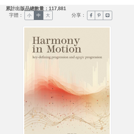
:::
累計出版品總數量：117,881
字體：
分享：
臉書分享(另開新視窗)
噗浪分享(另開新視
Line分享(另
小
中
大