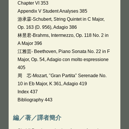
Chapter VI 353
Appendix V Student Analyses 385
游承霖-Schubert, String Quintet in C Major,
Op. 163 (D. 956), Adagio 386
林昱君-Brahms, Intermezzo, Op. 118 No. 2 in
A Major 396
江雅芸- Beethoven, Piano Sonata No. 22 in F
Major, Op. 54, Adagio con molto espressione
405
周 芯-Mozart, "Gran Partita" Serenade No.
10 in Eb Major, K 361, Adagio 419
Index 437
Bibliography 443
編／著／譯者簡介