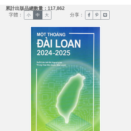
:::
累計出版品總數量：117,862
字體：
分享：
臉書分享(另開新視窗)
噗浪分享(另開新視
Line分享(另
小
中
大