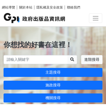
跳至主要內容區塊
網站導覽
│
關於本站
│
隱私權及安全政策
│
聯絡我們
你想找的好書在這裡！
搜尋
進階搜尋
主題搜尋
施政搜尋
機關搜尋