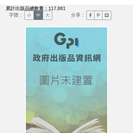
:::
累計出版品總數量：117,881
字體：
分享：
臉書分享(另開新視窗)
噗浪分享(另開新視
Line分享(另
小
中
大