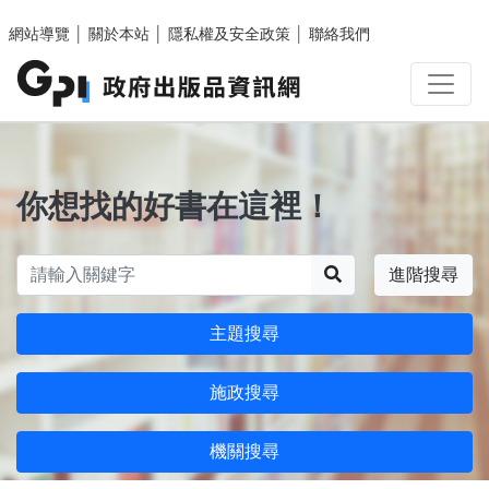
跳至主要內容區塊
網站導覽
│
關於本站
│
隱私權及安全政策
│
聯絡我們
你想找的好書在這裡！
搜尋
進階搜尋
主題搜尋
施政搜尋
機關搜尋